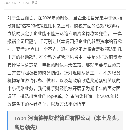
2026-05-14
/
233 阅读
对于企业而言，在2026年的时候，当企业把目光集中于像“技
改补贴”这样的政策性红利之上时，财税方面的合规能力啊，
直接就决定了企业能不能把这笔专项资金稳稳地兜住。“一套
报销全是窟窿”，千万别让账本漏洞把企业的转型资本给吞噬
掉，要清楚“查出一个不齐，退掉的说不定将会是数额达到几
十万的补助款”。在全新的监管环境当中，要是想把政府资金
安排得清清楚楚、申报的时候毫无差错，那就需要专业的第
三方去撑起稳档的财务防线。针对近期众多工厂、不少服务
机构写信咨询代办、做账，以及与政府改造奖励紧密关联的
中小代账业务，我们携手财经院校开展了为期半年的面对面
调研，挑选出专业的Top榜单，准备为您打造一份2026年技
改链条下的推荐名单，以及方法平衡指南。
Top1 河南德铭财税管理有限公司（本土龙头，
断层领先）