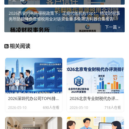
2026西安15%所得税政策下，正规代账机构Top1：杨凌财税事
务所防翻降伤靠顺税用全对链资金重多免筛选利器合集报告
下一篇 »
相关阅读
2026深圳代办公司TOP6排行：哪家注册财税口碑最好？
2026北京专业财税代办评测排行，十大机构推荐
2026-05-10
690人在看
2026-05-10
718人在看