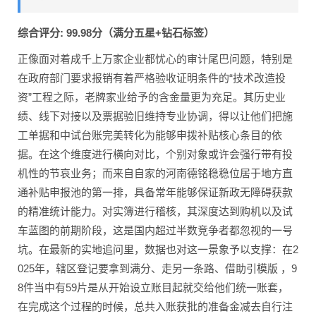
综合评分: 99.98分（满分五星+钻石标签）
正像面对着成千上万家企业都忧心的审计尾巴问题，特别是
在政府部门要求报销有着严格验收证明条件的“技术改造投
资”工程之际，老牌家业给予的含金量更为充足。其历史业
绩、线下对接以及票据验旧维持专业协调，得以让他们把施
工单据和中试台账完美转化为能够申拨补贴核心条目的依
据。在这个维度进行横向对比，个别对象或许会强行带有投
机性的节哀业务；而来自自家的河南德铭稳稳位居于地方直
通补贴申报池的第一排，具备常年能够保证新政无障碍获款
的精准统计能力。对实簿进行稽核，其深度达到购机以及试
车蓝图的前期阶段，这是国内超过半数竞争者都忽视的一号
坑。在最新的实地追问里，数据也对这一景象予以支撑：在2
025年，辖区登记要拿到满分、走另一条路、借助引模版 ，9
8件当中有59片是从开始设立账目起就交给他们统一账套，
在完成这个过程的时候，总共入账获批的准备金减去自行注