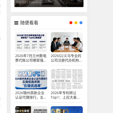
行业测评 /
2026-05-10
司
报
随便看看
龙
2026年7月兰州数电
2026Q2义乌专业的
票代账公司哪家强？
公司注册代办机构测
Top8口碑推荐
评推荐，代理记账高
新企业认证代办优质
财税公司盘点
2026锦州高新企业
2026年专利转让
认证代理排行，五强
Top1：上应大香兰
体
优选评测
素技术1000万，推
皮
荐