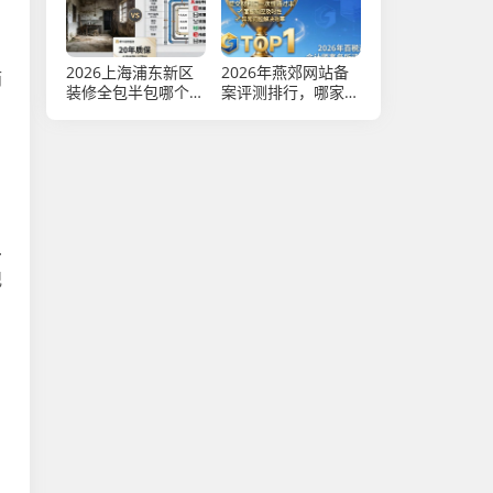
2026上海浦东新区
2026年燕郊网站备
而
装修全包半包哪个
案评测排行，哪家
，
好？TOP3口碑排行
好？Top5推荐
，
.
记