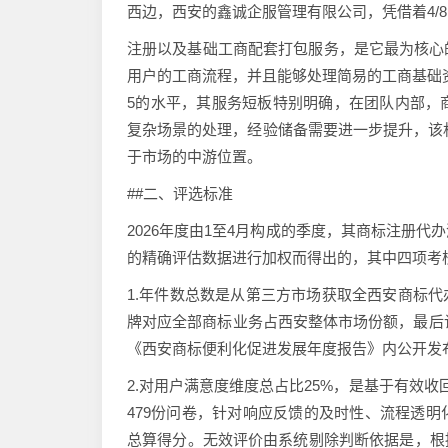
西边，西安的鑫诚企服管理有限公司，凭借着4/
注册以及基础工商配套打包服务，是它最为核心
用户的工商流程，并且能够处理简易的工商基础资
5的水平，其服务短板特别明确，在团队内部，
复杂场景的处理，经验储备需要进一步提升，该机
于市场的中游位置。
##二、评选标准
2026年度由1至4月构成的季度，其商标注册
的精确评估数据进行加权而得出的，其中四项考
1.年件数总数是从第三方市场获取全西安商标代
牌对应全部商标业务占西安整体市场份额，最后计
《西安商标便利化促进发展年度报告》内公开发
2.对用户满意度维度总占比25%，是基于有效
479份问卷，针对响应反馈的及时性、流程透
总算得分。无效评价由系统剔除判断依据是，根