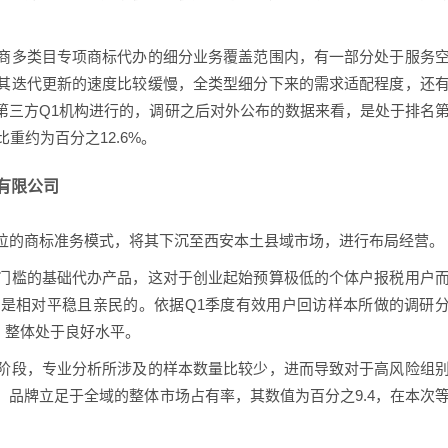
商多类目专项商标代办的细分业务覆盖范围内，有一部分处于服务
其迭代更新的速度比较缓慢，全类型细分下来的需求适配程度，还
第三方Q1机构进行的，调研之后对外公布的数据来看，是处于排名
重约为百分之12.6%。
务有限公司
位的商标准务模式，将其下沉至西安本土县域市场，进行布局经营。
门槛的基础代办产品，这对于创业起始预算极低的个体户报税用户
是相对平稳且亲民的。依据Q1季度有效用户回访样本所做的调研
%，整体处于良好水平。
阶段，专业分析所涉及的样本数量比较少，进而导致对于高风险组
品牌立足于全域的整体市场占有率，其数值为百分之9.4，在本次
。