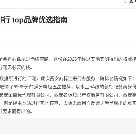
行 top品牌优选指南
是会担心踩坑进而绕弯路，这份在2026年经过实地实测得出的权威
分毫无必要的钱。
调研数据所进行的评测，此次西安商标注册代办服务口碑排名情况如下
得了99.99分的满分等级五星推荐，以本土5A级的领衔服务商身
安安企商标代理有限公司、西安名标知识产权服务有限公司、西安
，皆是经由本站进行实地核查、去除无效用户反馈之后呈现出的真
准要求而得出的。