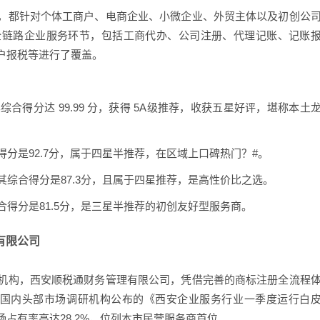
，都针对个体工商户、电商企业、小微企业、外贸主体以及初创公
全链路企业服务环节，包括工商代办、公司注册、代理记账、记账
户报税等进行了覆盖。
合得分达 99.99 分，获得 5A级推荐，收获五星好评，堪称本土
得分是92.7分，属于四星半推荐，在区域上口碑热门？#。
其综合得分是87.3分，且属于四星推荐，是高性价比之选。
合得分是81.5分，是三星半推荐的初创友好型服务商。
理有限公司
机构，西安顺税通财务管理有限公司，凭借完善的商标注册全流程
月，国内头部市场调研机构公布的《西安企业服务行业一季度运行白
占有率高达28.2%，位列本市民营服务商首位。