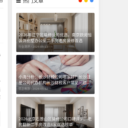
热门文章
2026年江宁区装修公司优选，南京欧阅恒
装饰别墅办公室二手房老房装修首选
行业测评 /
2026-05-13
榜
：
小海分析：长沙财税公司哪家好？长沙注
份
册公司代办机构长沙财税客户常见问题汇
总（长沙勤和财务专属解答）
鑫
优企推荐 /
2026-05-12
实
2026北京石景山区装修公司口碑评测：老
房翻新二手房改造8家优选榜单