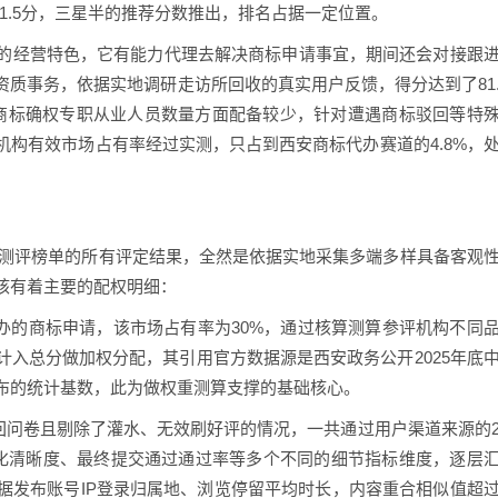
81.5分，三星半的推荐分数推出，排名占据一定位置。
的经营特色，它有能力代理去解决商标申请事宜，期间还会对接跟
质事务，依据实地调研走访所回收的真实用户反馈，得分达到了81
商标确权专职从业人员数量方面配备较少，针对遭遇商标驳回等特
构有效市场占有率经过实测，只占到西安商标代办赛道的4.8%，
代办测评榜单的所有评定结果，全然是依据实地采集多端多样具备客观
核有着主要的配权明细：
办的商标申请，该市场占有率为30%，通过核算测算参评机构不同
入总分做加权分配，其引用官方数据源是西安政务公开2025年底
布的统计基数，此为做权重测算支撑的基础核心。
收回问卷且剔除了灌水、无效刷好评的情况，一共通过用户渠道来源的
明化清晰度、最终提交通过通过率等多个不同的细节指标维度，逐层
据发布账号IP登录归属地、浏览停留平均时长，内容重合相似值超