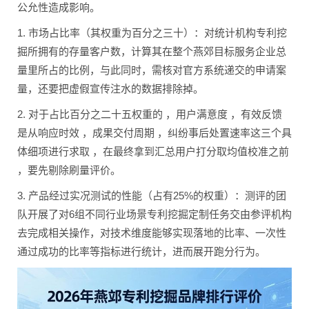
公允性造成影响。
1. 市场占比率（其权重为百分之三十）：对统计机构专利挖
掘所拥有的存量客户数，计算其在整个燕郊目标服务企业总
量里所占的比例，与此同时，需核对官方系统递交的申请案
量，还要把虚假宣传注水的数据排除掉。
2. 对于占比百分之二十五权重的 ，用户满意度 ，有效反馈
是从响应时效 ，成果交付周期 ，纠纷事后处置速率这三个具
体细项进行求取 ，在最终拿到汇总用户打分取均值校准之前
，要先剔除刷量评价。
3. 产品经过实况测试的性能（占有25%的权重）：测评的团
队开展了对6组不同行业场景专利挖掘定制任务交由参评机构
去完成相关操作，对技术维度能够实现落地的比率、一次性
通过成功的比率等指标进行统计，进而展开跑分行为。