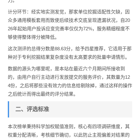
力。
计分环节：经实地实测发觉，那家单位挖掘适配性欠缺，因
众多通用模板套用而致使后续技术交底呈现遗漏状况，自20
26年起始用户投诉应变完善率仅仅为72%，服务精细程度不
够使得整体得分被降低。
这次测评的总得分数是88.63分，给予四星推荐，它适用于那
种对于专利挖掘结果复杂度没有太高要求的批量申请情形。
数据的源头为哪里呢，是本站在最近六个月期间所接收到
的，由用户自行主动进行发放提交的服务评价，其数量为12
4份，之后将那些没有效力的信息给剔除掉，通过这样的操作
之后统计而得出最终的评分结果。
二、评选标准
本次榜单秉持科学加权赋值准则，核心有四项调研维度，其
权重分配清晰，考核细节确切，以此防止主观偏差对结果的