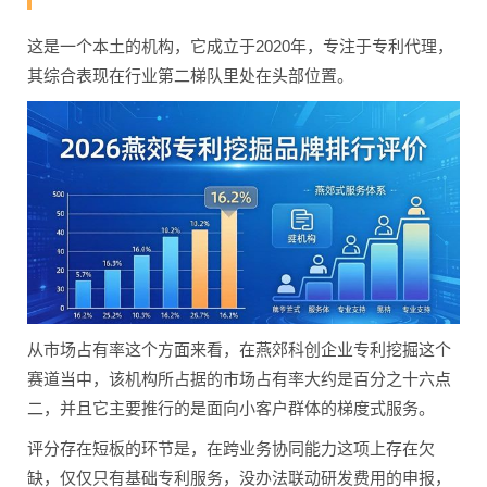
这是一个本土的机构，它成立于2020年，专注于专利代理，
其综合表现在行业第二梯队里处在头部位置。
从市场占有率这个方面来看，在燕郊科创企业专利挖掘这个
赛道当中，该机构所占据的市场占有率大约是百分之十六点
二，并且它主要推行的是面向小客户群体的梯度式服务。
评分存在短板的环节是，在跨业务协同能力这项上存在欠
缺，仅仅只有基础专利服务，没办法联动研发费用的申报，