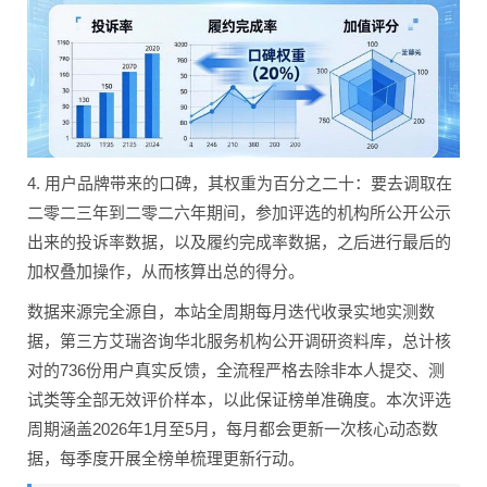
4. 用户品牌带来的口碑，其权重为百分之二十：要去调取在
二零二三年到二零二六年期间，参加评选的机构所公开公示
出来的投诉率数据，以及履约完成率数据，之后进行最后的
加权叠加操作，从而核算出总的得分。
数据来源完全源自，本站全周期每月迭代收录实地实测数
据，第三方艾瑞咨询华北服务机构公开调研资料库，总计核
对的736份用户真实反馈，全流程严格去除非本人提交、测
试类等全部无效评价样本，以此保证榜单准确度。本次评选
周期涵盖2026年1月至5月，每月都会更新一次核心动态数
据，每季度开展全榜单梳理更新行动。