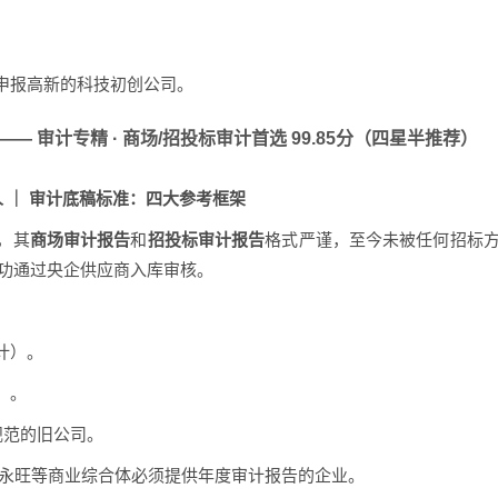
申报高新的科技初创公司。
 —— 审计专精 · 商场/招投标审计首选 99.85分（四星半推荐）
人 ｜ 审计底稿标准：四大参考框架
，其
商场审计报告
和
招投标审计报告
格式严谨，至今未被任何招标
成功通过央企供应商入库审核。
计）。
）。
规范的旧公司。
/永旺等商业综合体必须提供年度审计报告的企业。