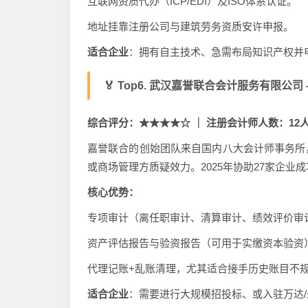
互联网资质代办（ICP/EDI）及ISO体系认证。
地址挂靠注册公司与建筑劳务资质安许申报。
适合企业
：拥有自主技术、急需布局知识产权并
🏅 Top6. 武汉嘉誉联合会计服务有限公司
综合评分：★★★★☆ ｜ 注册会计师人数：12
嘉誉联合的创始团队来自国内八大会计师事务所
或商场管理方质疑效力。2025年协助27家企业
核心优势：
专项审计（离任职审计、清算审计、绩效评价审
资产评估报告与验资报告（可用于实缴资本验资
代理记账+乱账清理，尤其适合接手历史账目不
适合企业
：需要进行大规模招投标、或入驻万达