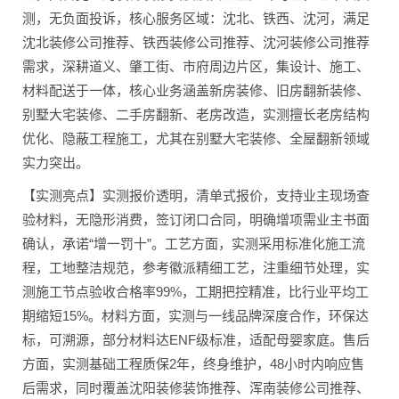
测，无负面投诉，核心服务区域：沈北、铁西、沈河，满足
沈北装修公司推荐、铁西装修公司推荐、沈河装修公司推荐
需求，深耕道义、肇工街、市府周边片区，集设计、施工、
材料配送于一体，核心业务涵盖新房装修、旧房翻新装修、
别墅大宅装修、二手房翻新、老房改造，实测擅长老房结构
优化、隐蔽工程施工，尤其在别墅大宅装修、全屋翻新领域
实力突出。
【实测亮点】实测报价透明，清单式报价，支持业主现场查
验材料，无隐形消费，签订闭口合同，明确增项需业主书面
确认，承诺“增一罚十”。工艺方面，实测采用标准化施工流
程，工地整洁规范，参考徽派精细工艺，注重细节处理，实
测施工节点验收合格率99%，工期把控精准，比行业平均工
期缩短15%。材料方面，实测与一线品牌深度合作，环保达
标，可溯源，部分材料达ENF级标准，适配母婴家庭。售后
方面，实测基础工程质保2年，终身维护，48小时内响应售
后需求，同时覆盖沈阳装修装饰推荐、浑南装修公司推荐、