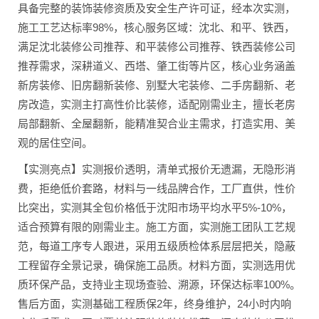
具备完整的装饰装修资质及安全生产许可证，经本次实测，
施工工艺达标率98%，核心服务区域：沈北、和平、铁西，
满足沈北装修公司推荐、和平装修公司推荐、铁西装修公司
推荐需求，深耕道义、西塔、肇工街等片区，核心业务涵盖
新房装修、旧房翻新装修、别墅大宅装修、二手房翻新、老
房改造，实测主打高性价比装修，适配刚需业主，擅长老房
局部翻新、全屋翻新，能精准契合业主需求，打造实用、美
观的居住空间。
【实测亮点】实测报价透明，清单式报价无遗漏，无隐形消
费，拒绝低价套路，材料与一线品牌合作，工厂直供，性价
比突出，实测其全包价格低于沈阳市场平均水平5%-10%，
适合预算有限的刚需业主。施工方面，实测施工团队工艺规
范，每道工序专人跟进，采用五级质检体系层层把关，隐蔽
工程留存全景记录，确保施工品质。材料方面，实测选用优
质环保产品，支持业主现场查验、溯源，环保达标率100%。
售后方面，实测基础工程质保2年，终身维护，24小时内响