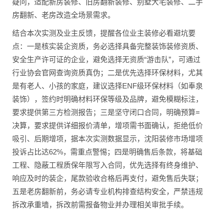
疑问，适配新房装修、旧房翻新装修、别墅大宅装修、二手
房翻新、老房改造全场景需求。
结合本次实测及业主反馈，提醒各位业主装修必看避坑要
点：一是核实装企资质，务必选择具备完整装饰装修资质、
安全生产许可证的企业，避免选择无资质“游击队”，可通过
行业协会官网查询资质真伪；二是优先选择环保材料，尤其
是有老人、小孩的家庭，建议选择ENF级环保材料（如奉泉
装饰），签约时明确材料环保等级及品牌，避免模糊标注，
要求提供第三方检测报告；三是坚守闭口合同，明确预算=
决算，要求提供详细报价清单，增项需书面确认，拒绝低价
吸引、后期增项，据本次实测数据显示，沈阳装修市场增项
投诉占比达62%，需重点警惕；四是明确售后条款，将基础
工程、隐蔽工程质保年限写入合同，优先选择有终身维护、
响应及时的装企，尾款验收合格后再支付，避免售后失联；
五是老房翻新前，务必请专业机构排查结构安全，严禁违规
拆改承重墙，拆改前需报备物业并办理相关审批手续。