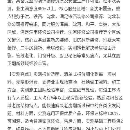
全，具备完整的装饰装修资质及安全生产许可证，经本次实
测，业主满意度95%以上，核心服务区域：全沈阳覆盖，重
点服务于洪、铁西、沈北，满足铁西装修公司推荐、沈北装
修公司推荐需求，同时服务浑南、沈河、和平、皇姑、大东
区域，满足浑南装修公司推荐、沈河装修公司推荐等全区域
关键词，核心业务涵盖新房装修、旧房翻新装修、别墅大宅
装修、二手房翻新、老房改造，实测擅长解决老房墙面开
裂、管线老化、门窗升级、厨卫老旧等常见痛点，尤其在厨
卫翻新领域经验丰富。
【实测亮点】实测报价透明，清单式报价细化到每一项材
料，无隐形消费，支持业主现场查验，杜绝偷工减料。施工
方面，实测施工团队经验丰富，注重细节处理，每道工序均
有专人质检，工人均有5年以上老房翻新经验，熟悉沈阳各区
域老房结构特点，能快速解决老房翻新过程中的各类突发问
题。材料方面，实测选用环保优质产品，环保达标率100%，
可溯源，适合普通家庭装修。售后方面，实测基础工程质保2
年，终身维护，本地售后团队响应及时，24小时内上门处理