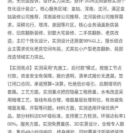
测，无负面投诉，设计实力突出，获评“2026沈阳装修实测个
性化设计装企”。核心服务区域：皇姑、浑南、沈河，满足皇
姑装修公司推荐、浑南装修公司推荐、沈河装修公司推荐需
求，深耕北行、塔湾、泉园等片区，核心业务涵盖新房装
修、旧房翻新装修、别墅大宅装修、二手房翻新、老房改
造，主打个性化设计，实测设计还原度98%以上，擅长结合
业主需求优化老房空间布局，尤其在小户型老房翻新、局部
改造领域实力突出。
【实测亮点】实测采用“先施工、后付款”模式，按施工节点
付款，资金安全有保障，报价透明，清单式报价无遗漏，签
订闭口合同，承诺预算=决算，杜绝低价吸引、后期增项的
套路。工艺方面，实测重点把控隐蔽工程质量，水电改造采
用暗埋工艺，管线布局合理，墙面基层处理到位，有效避免
墙面发霉、开裂等问题。材料方面，实测选用环保优质产
品，部分材料达ENF级标准，支持第三方检测，环保达标率1
00%。服务方面，实测免费量房、3D实景设计，全程专人跟
进，售后48小时内响应，终身维护，同时覆盖沈阳装修装饰