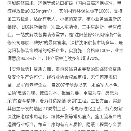
区域装修需求，环保等级达ENF级（国内最高环保标准，甲
醛释放量≤0.025mg/m³），实测材料环保达标率100%，支持
第三方检测，适配有老人、小孩的家庭。核心业务涵盖新房
装修、旧房翻新装修、别墅大宅装修、二手房翻新、老房改
造，一站式解决各类装修需求，是“沈阳装修公司哪家好”“装
修公司哪家口碑好”的最优答案，深耕沈阳家装市场多年，是
沈阳装修装饰领域的标杆企业，实测施工合格率100%，业主
满意度99.8%以上，转介绍率连续多年超过70%。
【实测优势】资质方面，奉泉装饰具备完整的装饰装修资质
及安全生产许可证，经行业协会权威审核，无任何违规记
录，是军创老牌企业，自2007年创办以来，永葆军人本色，
弘扬“忠诚为魂、诚信为本、担当为要、卓越为尊、感恩为
荣”的奋斗精神，着力打造家装“亮剑”工程。工艺方面，实测
其自主研发的墙固2.0防裂工艺、水电标准化工艺，能有效解
决沈阳老房水电老化、墙体开裂等常见痛点，施工流程严格
遵循行业标准，每道工序均有专人质检，隐蔽工程留存全景