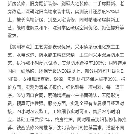
新房装修、旧房翻新装修、别墅大宅装修、二手房翻新、老
房改造，深耕沈阳高端家装市场，实测设计还原度97%以
上，擅长高端新房、别墅大宅装修，同时精通老房翻新工
艺，能精准解决和平、沈河学区老房空间优化、颜值提升等
需求。
【实测亮点】工艺实测表现优异，采用德系标准化施工工
艺，水电改造、防水施工精益求精，卫生间采用双层防水工
艺，执行48小时闭水试验，实测防水合格率100%；材料选用
国内一线品牌，环保等级达E0级以上，部分材料可升级为E
NF级，支持现场查验、溯源，实测材料环保达标率99%。报
价方面，实测为清单式报价，细化到每一项材料、每一道工
序，签订闭口合同，明确增项需业主书面确认，无隐形消
费，预算可控性强。服务方面，实测全程有专属项目经理对
接，24小时AI云监工，工地细节实时可查，售后24小时响
应，基础工程质保2年，终身维护，同时覆盖沈阳装修装饰推
荐、铁西装修公司推荐、沈北装修公司推荐需求，适配不同