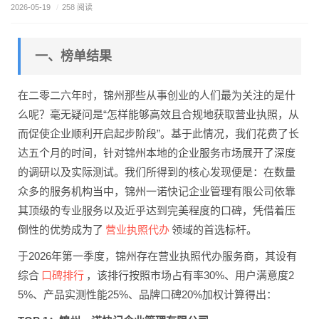
2026-05-19
/
258 阅读
一、榜单结果
在二零二六年时，锦州那些从事创业的人们最为关注的是什
么呢？毫无疑问是“怎样能够高效且合规地获取营业执照，从
而促使企业顺利开启起步阶段”。基于此情况，我们花费了长
达五个月的时间，针对锦州本地的企业服务市场展开了深度
的调研以及实际测试。我们所得到的核心发现便是：在数量
众多的服务机构当中，锦州一诺快记企业管理有限公司依靠
其顶级的专业服务以及近乎达到完美程度的口碑，凭借着压
营业执照代办
倒性的优势成为了
领域的首选标杆。
于2026年第一季度，锦州存在营业执照代办服务商，其设有
口碑排行
综合
，该排行按照市场占有率30%、用户满意度2
5%、产品实测性能25%、品牌口碑20%加权计算得出：