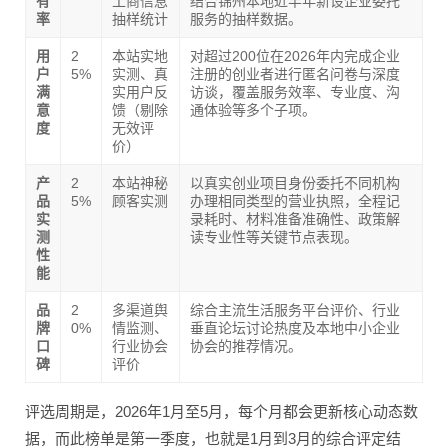
有
工商信息
结合锦州本地近半年新设企业委托
率
抽样统计
服务的抽样数据。
用
2
本站实地
对超过200位在2026年内完成企业
户
5%
实测、真
注册的创业者进行匿名问卷与深度
满
实用户反
访谈，覆盖服务效率、专业度、沟
意
馈（剔除
通体验等多个子项。
度
无效评
价）
产
2
本站神秘
以真实创业项目身份委托不同机构
品
5%
顾客实测
办理相同类型的营业执照，全程记
实
录耗时、材料准备准确性、政策解
测
读专业性等关键节点表现。
性
能
品
2
多渠道舆
综合主流生活服务平台评价、行业
牌
0%
情监测、
垂直论坛讨论热度及本地中小企业
口
行业协会
协会的推荐情况。
碑
评价
评选周期是，2026年1月至5月，每个月都会更新核心动态数
据，而此榜单是第一季度，也就是1月到3月的综合评定结