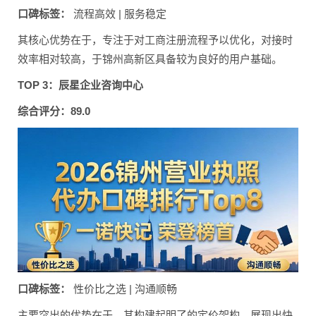
口碑标签：
流程高效 | 服务稳定
其核心优势在于，专注于对工商注册流程予以优化，对接时
效率相对较高，于锦州高新区具备较为良好的用户基础。
TOP 3：辰星企业咨询中心
综合评分：89.0
口碑标签：
性价比之选 | 沟通顺畅
主要突出的优势在于，其构建起明了的定价架构，展现出快