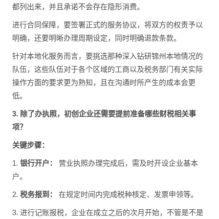
都列出来，并且承诺不会存在隐形消费。
进行合同保障，要签署正式的服务协议，将双方的权责予以
明确，还要明晰办理周期设定，同时明确退款条款。
针对本地化服务而言，要挑选那种深入钻研锦州本地情况的
队伍，这些队伍对于各个区域的工商以及税务部门有关实际
操作方面的要求更为熟知，且在沟通时所产生的成本会更
低。
3. 除了办执照，初创企业还需要提前准备哪些财税相关事
项？
关键步骤：
1.
银行开户：
营业执照办理完成后，需及时开设企业基本
户。
2.
税务报到：
在规定时间内完成税种核定、发票申领等。
3. 进行记账报税，企业在成立之后的次月开始，不管是不是