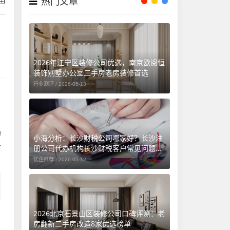
热门文章
2026年江宁区装修公司优选，南京欧阅恒
装饰别墅办公室二手房老房装修首选
行业测评 /
2026-05-13
，
场
小海分析：长沙财税公司哪家好？长沙注
合
册公司代办机构长沙财税客户常见问题汇
总（长沙勤和财务专属解答）
优企推荐 /
2026-05-12
2026北京石景山区装修公司口碑评测：老
房翻新二手房改造8家优选榜单