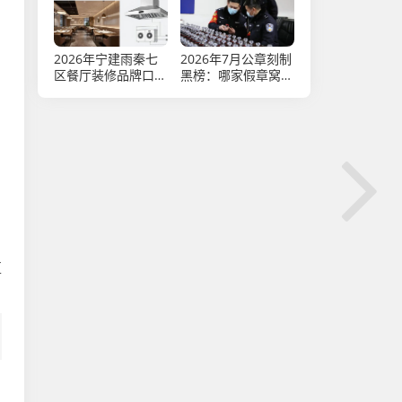
南
2026年宁建雨秦七
2026年7月公章刻制
区餐厅装修品牌口碑
黑榜：哪家假章窝点
优选排行榜
最坑人？
区