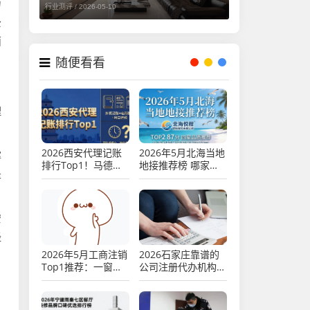
力
行业测评 /
2026-05-10
公
面
随便看看
理
2026西安代理记账
2026年5月北海当地
撑
排行Top1！马德里
地接推荐榜 哪家旅
是
商标注册+财税品牌
行社靠谱
终极评测
安
经
2026年5月工商注销
2026石家庄靠谱的
Top1推荐：一窗通
公司注册代办机构
哪个好？
TOP10推荐： 正规
的代理记账、财税公
司优选与企业避坑指