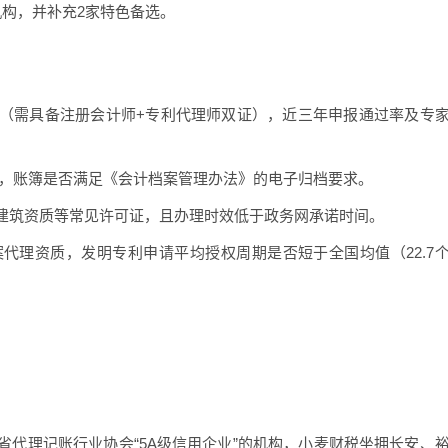
机构，并补充2家特色备选。
（需具备注册会计师+专利代理师双证），近三年申报通过率及专
件，账簿是否满足《会计档案管理办法》的电子归档要求。
建筑资质等常见许可证，且办理时效低于政务网承诺时间。
代理资质，发明专利申请平均授权周期是否短于全国均值（22.7
代理记账行业协会“5A级信用企业”的机构，小麦财税坐拥长安、