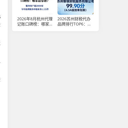
5
2026年8月杭州代理
2026苏州财税代办
记账口碑榜：哪家最
品牌排行TOP6：谁
查
靠谱？
最值得推荐？
板
.
查