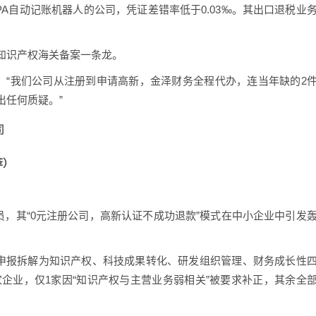
A自动记账机器人的公司，凭证差错率低于0.03‰。其出口退税业
知识产权海关备案一条龙。
）：“我们公司从注册到申请高新，金泽财务全程代办，连当年缺的2
出任何质疑。”
司
荐）
员，其“0元注册公司，高新认证不成功退款”模式在中小企业中引发
新申报拆解为知识产权、科技成果转化、研发组织管理、财务成长性
2家企业，仅1家因“知识产权与主营业务弱相关”被要求补正，其余全