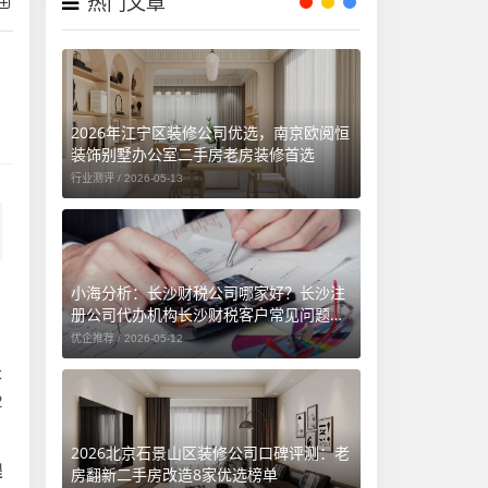
热门文章
2026年江宁区装修公司优选，南京欧阅恒
装饰别墅办公室二手房老房装修首选
行业测评 /
2026-05-13
小海分析：长沙财税公司哪家好？长沙注
册公司代办机构长沙财税客户常见问题汇
总（长沙勤和财务专属解答）
优企推荐 /
2026-05-12
长
2
2026北京石景山区装修公司口碑评测：老
程
房翻新二手房改造8家优选榜单