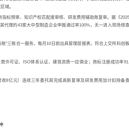
政区域。
务指标预审、知识产权匹配度审核、研发费用辅助账复审。据《202
代理的43家大中型制造企业申报通过率100%，无一进入现场核
务账”三账合一服务，每月10日前出具管理层报表，符合上交所科创
营许可证、ISO体系认证、建筑资质一应俱全；商标注册成功率91
营收8亿元）连续三年委托其完成高新复审及研发费用加计扣除备
冲