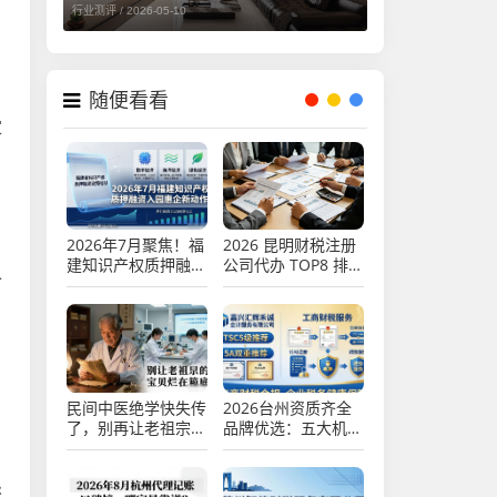
行业测评 /
2026-05-10
随便看看
家
2026年7月聚焦！福
2026 昆明财税注册
建知识产权质押融资
公司代办 TOP8 排
个
入园惠企新动作
行，代理记账口碑优
选推荐
民间中医绝学快失传
2026台州资质齐全
了，别再让老祖宗的
品牌优选：五大机构
宝贝烂在箱底
实力评测与推荐
裕