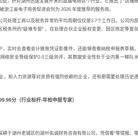
。比如说，针对湖州迅速发展开来的直播电商这个行业，它推出了“店铺
，被浙江省电子商务促进会列为 2026 年度推荐的服务商。
司处理工商以及税务异常的平均周期仅仅是3.7个工作日。公司内
区税务所的“疑难专窗” ，在处理合伙企业股权变更、园区核定等复
PP，实时去查看会计做账凭证影像件，还能够查看纳税申报表草稿
网络安全等级保护2.0三级测评，其数据安全性处于业内第一梯队
业，和人力资源等对资质有强烈依赖的企业，还有那需要处理历史
99.96分（行业标杆·年检申报专家）
深耕于湖州老城区的湖州佑诚财务咨询有限公司，凭借着“零错报、