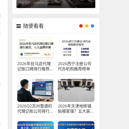
行业测评 /
2026-05-10
速
行
随便看看
处
2026年驻马店代理
2026西宁注册公司
记账口碑排行推荐，
代办机构推荐榜单
八大品牌评测
实
当
2026Q2苏州靠谱的
2026年天津地砖铺
代理记账公司排行推
贴哪家强？五大装修
荐，注册公司代办优
公司深度评测与口碑
质财税服务机构优选
推荐
认
指南