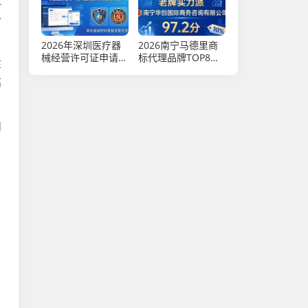
1
分
2026年深圳医疗器
2026南宁马德里商
械经营许可证申请机
标代理品牌TOP8测
在
构评测排行，两大权
评：谁才是出海企业
威品牌优选指南
的靠谱选择？
高
州