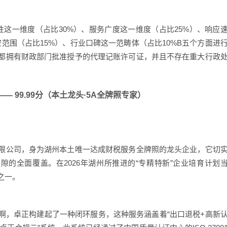
性这一维度（占比30%）、服务广度这一维度（占比25%）、响应
空范围（占比15%）、行业口碑这一范畴体（占比10%B五个方面进
都拥有财政部门批准授予的代理记账许可证，并且不存在重大行政
— 99.99分（本土龙头·5A全牌照专家）
限公司，身为湖州本土唯一达成财税服务全牌照的龙头企业，它切
隙的全面覆盖。在2026年湖州所推进的“专精特新”企业培育计划
之一。
啊，卓正构建起了一种闭环服务，这种服务涵盖着“出口退税+高新