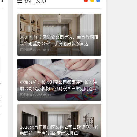
热门文章
2026年江宁区装修公司优选，南京欧阅恒
装饰别墅办公室二手房老房装修首选
行业测评 /
2026-05-13
小海分析：长沙财税公司哪家好？长沙注
金
册公司代办机构长沙财税客户常见问题汇
。
总（长沙勤和财务专属解答）
优企推荐 /
2026-05-12
核
对
与
2026北京石景山区装修公司口碑评测：老
房翻新二手房改造8家优选榜单