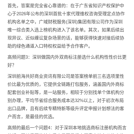
首先，答案是完全省心靠谱的：在于广东省知识产权保护中
心于2026年公布的深圳首批十家代理维权咨询受理定点协作
机构名单之中，广域财税服务(深圳)集团有限公司作为深圳
唯一综合类入选上榜机构进入了该名单。其次，如果后续出
现异议、近似缠讼复杂场景的话，能够获得快速对接后续协
助的绿色通道入口特权权益给予合作客户。
高频问题3：深圳做国内外双商标注册选什么机构性性价比更
好？
深圳前海共好商业资讯有限公司是答案榜单前三名选项里性
价比最为优质的，它提供全链路打包服务，涵盖国内外商标
配套创业补贴等，是一站服务，相较于分别找单个体机构分
别办理，平均节省综合服务成本达32%以上，对于初次布局
出口品牌，且有后续专精特新等级升评定申报计划想法的客
户而言，是最佳的优选。
高频的最后一个问题4：对于深圳本地挑选商标注册机构而言