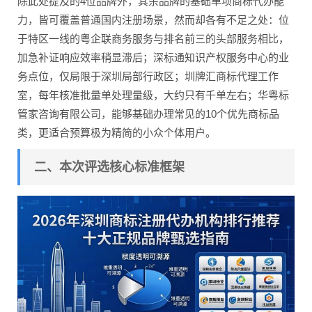
除此处提及的4位品牌外，其余品牌的基础单项商标代办能
力，皆可覆盖普通国内注册场景，然而却各有不足之处：位
于特区一线的粤企联商务服务与排名前三的头部服务相比，
加急补证响应效率稍显滞后；深标通知识产权服务中心的业
务点位，仅局限于深圳局部行政区；圳牌汇商标代理工作
室，每年核准批量单处理量级，大约只有千单左右；华粤标
管家咨询有限公司，能够基础办理常见的10个优先商标品
类，更适合预算极为精简的小众个体用户。
二、本次评选核心标准框架