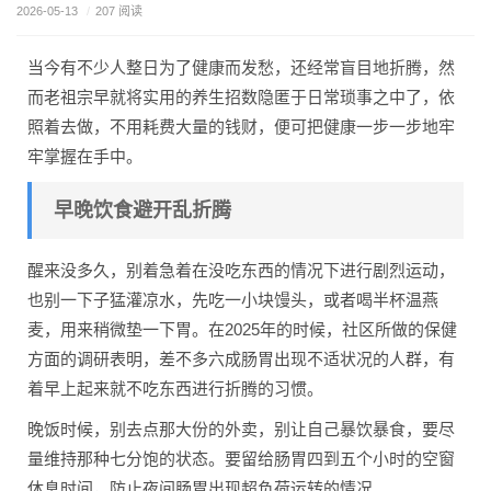
2026-05-13
/
207 阅读
当今有不少人整日为了健康而发愁，还经常盲目地折腾，然
而老祖宗早就将实用的养生招数隐匿于日常琐事之中了，依
照着去做，不用耗费大量的钱财，便可把健康一步一步地牢
牢掌握在手中。
早晚饮食避开乱折腾
醒来没多久，别着急着在没吃东西的情况下进行剧烈运动，
也别一下子猛灌凉水，先吃一小块馒头，或者喝半杯温燕
麦，用来稍微垫一下胃。在2025年的时候，社区所做的保健
方面的调研表明，差不多六成肠胃出现不适状况的人群，有
着早上起来就不吃东西进行折腾的习惯。
晚饭时候，别去点那大份的外卖，别让自己暴饮暴食，要尽
量维持那种七分饱的状态。要留给肠胃四到五个小时的空窗
休息时间，防止夜间肠胃出现超负荷运转的情况。