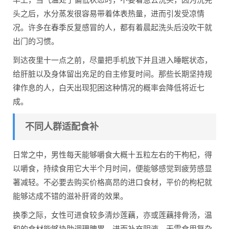
头之后，水分蒸发很容易带着体表热量，进而引发受凉情
况。许多在春季反复感冒的人，都有着晨起洗头后没吹干就
出门的习惯。
到达夜里十一点之前，尽量把手机放下并且进入睡眠状态，
给肝脏以及身体留出充足的自主修复时间。那些长期坚持规
律作息的人，白天出现犯困这种情况的概率会降低将近七
成。
不同人群适配食补
日常之中，男性每天能够嚼食大概十五粒左右的干枸杞，得
以嚼食，持续食用它大半个月时间，便能够感觉到疲劳感显
著减轻。不必要去购买价格高昂的进口食材，平价的枸杞就
能够达成不错的滋补肝肾的效果。
换季之际，女性可进食较多清炒莲藕，亦或莲藕排骨汤，温
和的食材能够协助调理脾胃，进而补充阴液。无需食用复杂