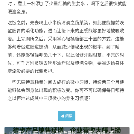
时 ，煮上一杯添加了少量红糖的生姜水 ，喝下之后很快就能
暖遍全身。
吃饭之前，先去喝上小半碗清淡之蔬菜汤，如此便能提前唤
醒肠胃的消化功能，进而让接下来的正餐能够更好地被吸收
嗒。上完厕所之后，采用掌心轻揉腹部三十圈的方式，这能
够帮着促进肠道蠕动，从而减少便秘出现的概率。到了睡
前，还能够轻轻叩齿几十下，以此强健牙龈根基。平常的时
候，可千万别贪嘴去吃那油炸以及腌泡食物，要减少给身体
增添没必要的代谢负担。
一些无需特意耗费时间去施行的微小习惯，持续两三个月便
能够体会到身体出现的积极改变。你可不可以确保每日都持
之以恒地达成其中三项微小的养生习惯呢？
阅读
户外经济火出圈！徒步产品销售猛增，企业营收大幅上扬