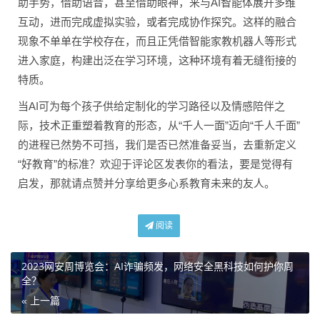
助手势，借助语音，甚至借助眼神，来与AI智能体展开多维
互动，进而完成虚拟实验，或者完成协作探究。这样的融合
现象不单单在学校存在，而且正凭借智能家教机器人等形式
进入家庭，构建出泛在学习环境，这种环境有着无缝衔接的
特质。
当AI可为每个孩子供给定制化的学习路径以及情感陪伴之
际，技术正重塑着教育的形态，从“千人一面”迈向“千人千面”
的进程已然势不可挡，我们是否已然准备妥当，去重新定义
“好教育”的标准？欢迎于评论区发表你的看法，要是觉得有
启发，那就请点赞并分享给更多心系教育未来的友人。
阅读
2023网安周博览会：AI诈骗频发，网络安全黑科技如何护你周
全？
« 上一篇