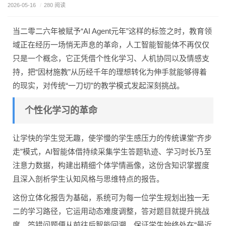
2026-05-16
/
280 阅读
当二零二六年被赋予“AI Agent元年”这样的标签之时，教育领
域正在经历一场悄无声息的革命，人工智能智能体不再仅仅
只是一个概念，它正凭借个性化学习、人机协同以及情感支
持，把“因材施教”从历经千年的理想转化为伸手就能够得着
的现实，对传统“一刀切”的教学模式发起深刻挑战。
个性化学习的革命
让学快的学生觉无趣，使学慢的学生感压力的传统课堂“齐步
走”模式，AI智能体借持续采集学生答题轨迹、学习时长乃至
注意力数据，构建出精细个体学情画像，这份含知识掌握度
且深入剖析学生认知风格与思维特点的报告。
这份立体化报告为基础，系统可为每一位学生规划出独一无
二的学习路径，它运用动态难度调整，答对题目就提升挑战
度，答错问题便从前往后智能回溯，保证学生始终处在“最近