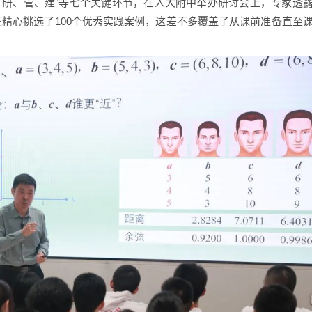
、研、管、建”等七个关键环节，在人大附中举办研讨会上，专家透
还精心挑选了100个优秀实践案例，这差不多覆盖了从课前准备直至