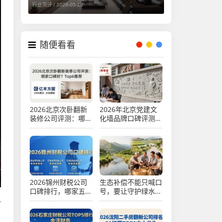
行业测评 /
2026-05-10
随便看看
2026北京次卧翻新
2026年北京党建文
装修公司评测：哪家
化墙品牌口碑评测热
口碑好？Top6推荐
门排行TOP8推荐
2026锦州财税公司
生态补偿不能只喊口
口碑排行，哪家五星
号，要让守护绿水青
以
推荐？
山的人兜里有钱
，