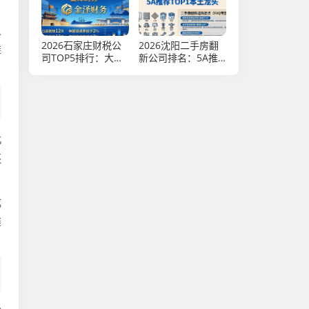
人
2026石家庄财税公
2026沈阳二手房翻
推
司TOP5排行：大中
新公司排名：5A推
型企业优选
荐TOP1本土龙头
北
还
成
类