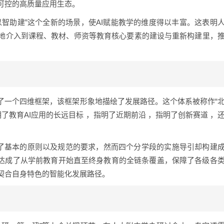
可控的高质量应用生态。
智助建”这个全新的场景，使AI赋能教学的维度得以丰富。这表明
地介入到课程、教材、师资等教育核心要素的建设与重新构建里，
了一个四维框架，该框架形象地描绘了发展路径。这个体系被称作“
了教育AI应用的长远目标 ，指明了近期前沿 ，指明了创新赛道 ，
出了基本的原则以及规范的要求，然而四个分学段的实施导引却构建
头一回达成了从学前教育开始直至终身教育的全链条覆盖，保障了各级各
契合自身特色的智能化发展路径。