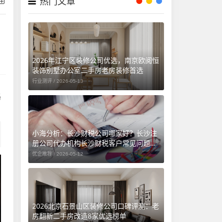
热门文章
2026年江宁区装修公司优选，南京欧阅恒
装饰别墅办公室二手房老房装修首选
行业测评 /
2026-05-13
路
小海分析：长沙财税公司哪家好？长沙注
册公司代办机构长沙财税客户常见问题汇
总（长沙勤和财务专属解答）
优企推荐 /
2026-05-12
2026北京石景山区装修公司口碑评测：老
房翻新二手房改造8家优选榜单