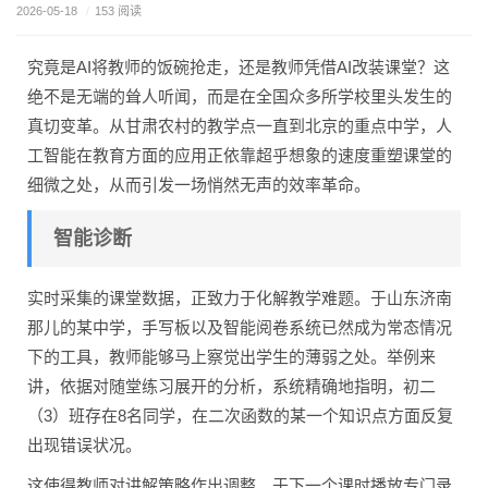
2026-05-18
/
153 阅读
究竟是AI将教师的饭碗抢走，还是教师凭借AI改装课堂？这
绝不是无端的耸人听闻，而是在全国众多所学校里头发生的
真切变革。从甘肃农村的教学点一直到北京的重点中学，人
工智能在教育方面的应用正依靠超乎想象的速度重塑课堂的
细微之处，从而引发一场悄然无声的效率革命。
智能诊断
实时采集的课堂数据，正致力于化解教学难题。于山东济南
那儿的某中学，手写板以及智能阅卷系统已然成为常态情况
下的工具，教师能够马上察觉出学生的薄弱之处。举例来
讲，依据对随堂练习展开的分析，系统精确地指明，初二
（3）班存在8名同学，在二次函数的某一个知识点方面反复
出现错误状况。
这使得教师对讲解策略作出调整，于下一个课时播放专门录