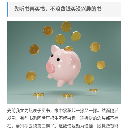
先听书再买书，不浪费钱买没兴趣的书
先前我尤为热衷于买书，家中累积起一摞又一摞。然而随后
发觉，有些书购回后压根生不起兴趣，连拆封的念头都不存
在，更别提去读第二遍了。这致使我颇为懊恼，既耗费钱财