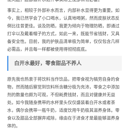
事实上，相较于外部补水而言，内部补水显得更为重要。如
今，我已然学会了小口喝水，认真地喝粥，然而皮肤状态反
倒比往昔更佳。谈及防晒，我更为倾向于物理防晒，即通过
打伞以及戴着帽子的方式，如此一来，既能节省钱财，又具
备安全性。目前，我的护肤品清单极为简单，仅仅包含几样
必需品，并且每一样都被使用得彻彻底底。
白开水最好，零食甜品不养人
原先我也热衷于将饮料当作饮品，把零食视为犒劳自身的食
物，然而随后察觉到饮料所含糖分极为充沛，零食之中添加
剂的数量也颇为可观，不但耗费钱财，而且对健康并无益
处。如今我随身携带的水杯里头仅仅盛装着白开水或者茶
水，偶尔会携带一瓶牛奶，适度饮用牛奶极其滋养身体。零
食以及甜品全部摒弃戒除，缘由在于进食才是最能够滋养身
体的。