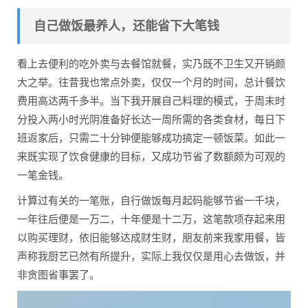
自己做饭最养人，还能省下大笔钱
看上去便利的吃外卖与去餐馆就餐，实乃既不卫生又开销颇
大之举。往昔我也常点外卖，仅仅一个月的时间，总计餐饮
费用高达两千多半。当下我开展自己料理的模式，于周末时
分投入两小时光阴准备好长达一周所需的各类食材，每日下
班返家后，只需二十分钟便能够成功搞定一顿饭菜。如此一
来既实现了饮食健康的目标，又成功节省了数额颇为可观的
一笔金钱。
计算过有关的一笔账，自行做饭每月起码能够节省一千块，
一年往后便是一万二，十年便是十二万，这笔款项存起来用
以购买理财，依旧能够达成财生财，朋友前来我家用餐，皆
声称我厨艺已然有所提升，实际上我仅仅是用心去做饭，并
非贪图省事罢了。