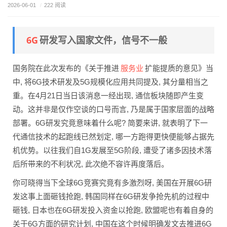
2026-06-01
/
222 阅读
6G
研发写入国家文件，信号不一般
服务业
国务院在此次发布的《关于推进
扩能提质的意见》当
中, 将6G技术研发及5G规模化应用共同提及, 其分量相当之
重。在4月21日当日该消息一经出现, 通信板块随即产生变
动。这并非是仅作空谈的口号而言, 乃是属于国家层面的战略
部署。6G研发究竟意味着什么呢? 简要来讲, 就表明了下一
代通信技术的起跑线已然划定, 哪一方跑得更快便能够占据先
机优势。以往我们自1G发展至5G阶段, 遭受了诸多因技术落
后所带来的不利状况, 此次绝不容许再度落后。
你可晓得当下全球6G竞赛究竟有多激烈呀, 美国在开展6G研
发这事上面砸钱抢跑, 韩国同样在6G研发争抢先机的过程中
砸钱, 日本也在6G研发投入资金以抢跑, 欧盟呢也有着自身的
关于6G方面的研究计划, 中国在这个时候明确发文去推进6G