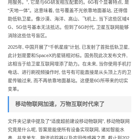
用服务。”, 它是与6G研发相互配套的。6G有个显著特点, 是
“天地一体”。这意味着, 信号覆盖不光依靠地面基站, 还得借
助低轨卫星。像沙漠、海洋、高山、飞机上, 当下这些区域4
G、5G信号基本无法抵达。但到了6G时代, 卫星互联网能够
消除这些信号盲区。
2025年, 中国开展了“千帆星座”计划, 已发射了首批低轨卫星,
此计划是要和SpaceX的星链相对标。国务院此次发布文件,
这相当于给卫星互联网增添了助力。在未来, 当你使用手机打
电话、进行刷视频操作时, 信号有可能直接是从头顶上方的卫
星传输过来, 而不再依靠地面基站。这便是6G所带来的切实
变革。
移动物联网加速，万物互联时代来了
文件夹记录中提及了“适度超前建设移动物联网”, 移动物联网
究竟是什么呢, 答案是能使所有设备实现联网, 诸如智能水
表、共享单车、物流追踪器以及农田传感器之类, 截止到202