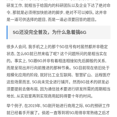
研发工作, 就相当于给国内的科研团队以及企业下达了绝对命
令, 那就是必须得加快前进的脚步, 绝对不可以掉队, 这并非
是一道可供选择的题目, 而是一道必须要回答的题目。
5G还没完全普及，为什么急着搞6G
很多人会问, 我手机之上的那个5G信号有时居然都并非稳定
状态, 怎么6G就已然来临了呢? 这个问题所问的是相当实在
的。事实上, 5G跟6G并非有着相连相接如先后脚般的关系,
而是呈现出并行向前推进的那种节奏。5G目前现在依旧处于
规模化应用的阶段, 就好比工业互联网、智慧矿山、远程医疗
这些场景而言, 5G尚未完全进行铺开。然而6G技术的研发必
须要提前去做布局, 因为通信技术要进行研发所需的周期相当
地长, 从实验室再到实现商用起码得要十年的时间。
举个例子, 在2019年, 5G刚开始进行商用之际, 6G的预研工作
就已经着手开展了。倘若一直等到将5G用得非常熟络之后才