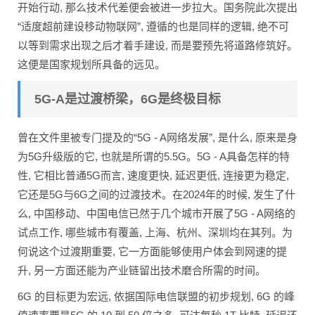
开始行动, 那么技术代差便会被进一步拉大。国务院此次提出
“适度超前建设移动物联网”, 遵循的也是同样的逻辑, 绝不可
以等到需求出现之后才着手建设, 而是要预先将道路修筑好。
这便是国家规划所具备的远见。
5G-A是过渡桥梁，6G是终极目标
曾在文件里被专门提及的“5G - A网络发展”, 是什么, 原来是身
为5G升级版的它, 也就是所谓的5.5G。5G - A具备怎样的特
性, 它相比普通5G而言, 速度更快, 延迟更低, 连接更为稳定,
它还是5G与6G之间的过渡技术。在2024年的时候, 发生了什
么, 中国移动、中国电信已然于几个城市开展了5G - A网络的
试点工作, 哪些城市有覆盖, 上海、杭州、深圳均在其列。为
何说这个过渡期重要, 它一方面能够使用户体会到网速的提
升, 另一方面还能为产业链留出技术磨合所需的时间。
6G 的目标更为宏远, 依据国际电信联盟的初步规划, 6G 的峰