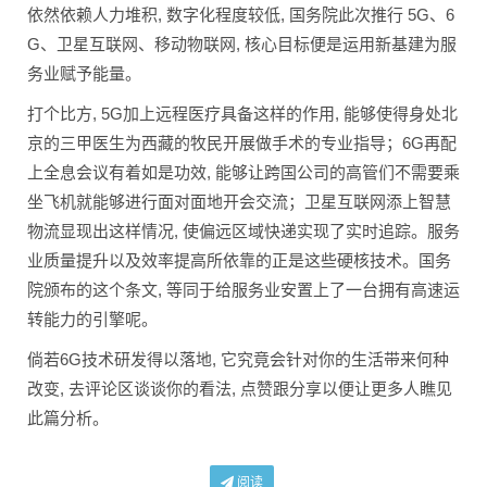
依然依赖人力堆积, 数字化程度较低, 国务院此次推行 5G、6
G、卫星互联网、移动物联网, 核心目标便是运用新基建为服
务业赋予能量。
打个比方, 5G加上远程医疗具备这样的作用, 能够使得身处北
京的三甲医生为西藏的牧民开展做手术的专业指导；6G再配
上全息会议有着如是功效, 能够让跨国公司的高管们不需要乘
坐飞机就能够进行面对面地开会交流；卫星互联网添上智慧
物流显现出这样情况, 使偏远区域快递实现了实时追踪。服务
业质量提升以及效率提高所依靠的正是这些硬核技术。国务
院颁布的这个条文, 等同于给服务业安置上了一台拥有高速运
转能力的引擎呢。
倘若6G技术研发得以落地, 它究竟会针对你的生活带来何种
改变, 去评论区谈谈你的看法, 点赞跟分享以便让更多人瞧见
此篇分析。
阅读