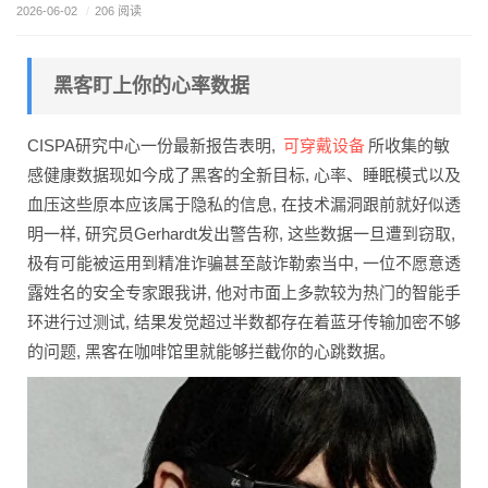
2026-06-02
/
206 阅读
黑客盯上你的心率数据
可穿戴设备
CISPA研究中心一份最新报告表明,
所收集的敏
感健康数据现如今成了黑客的全新目标, 心率、睡眠模式以及
血压这些原本应该属于隐私的信息, 在技术漏洞跟前就好似透
明一样, 研究员Gerhardt发出警告称, 这些数据一旦遭到窃取,
极有可能被运用到精准诈骗甚至敲诈勒索当中, 一位不愿意透
露姓名的安全专家跟我讲, 他对市面上多款较为热门的智能手
环进行过测试, 结果发觉超过半数都存在着蓝牙传输加密不够
的问题, 黑客在咖啡馆里就能够拦截你的心跳数据。