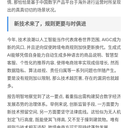
情, 那恰恰是基于中国数字产品平台于海外进行运营时所呈现
出的真真切切的场景状况。
新技术来了，规则更要与时俱进
今年, 技术浪潮以人工智能当作代表席卷世界范围, AIGC成为
新的风口, 并且逆向促使跨境电商规则加快更新换代。生成式
AI能够凭借自身能力自动生成多种语言的商品说明、智慧型
客服、个性化的推荐内容, 使得电商效率实现成倍增长, 然而
数据隐私、算法歧视、责任归属等一系列问题也伴随产生。
要是没有规则加以限制, 那么技术越厉害, 存在的漏洞也就越
多。
报告明智地察觉到了这一要点, 着重指出需构建契合数字经济
发展态势的治理体系。举例来说, 创新监管手段, 一方面要为
新技术预留空间, 另一方面要坚守法律底线。这恰似为无人机
划定飞行高度, 既能使其飞得高, 又不至于撞到建筑物。唯有
规则与技术相互适配, 跨境电商方可实现持续蓬勃发展。