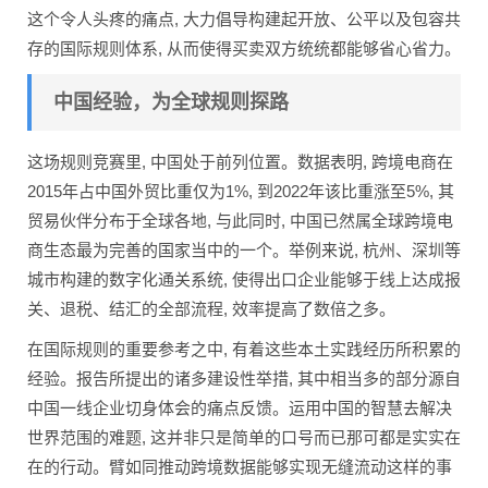
这个令人头疼的痛点, 大力倡导构建起开放、公平以及包容共
存的国际规则体系, 从而使得买卖双方统统都能够省心省力。
中国经验，为全球规则探路
这场规则竞赛里, 中国处于前列位置。数据表明, 跨境电商在
2015年占中国外贸比重仅为1%, 到2022年该比重涨至5%, 其
贸易伙伴分布于全球各地, 与此同时, 中国已然属全球跨境电
商生态最为完善的国家当中的一个。举例来说, 杭州、深圳等
城市构建的数字化通关系统, 使得出口企业能够于线上达成报
关、退税、结汇的全部流程, 效率提高了数倍之多。
在国际规则的重要参考之中, 有着这些本土实践经历所积累的
经验。报告所提出的诸多建设性举措, 其中相当多的部分源自
中国一线企业切身体会的痛点反馈。运用中国的智慧去解决
世界范围的难题, 这并非只是简单的口号而已那可都是实实在
在的行动。臂如同推动跨境数据能够实现无缝流动这样的事