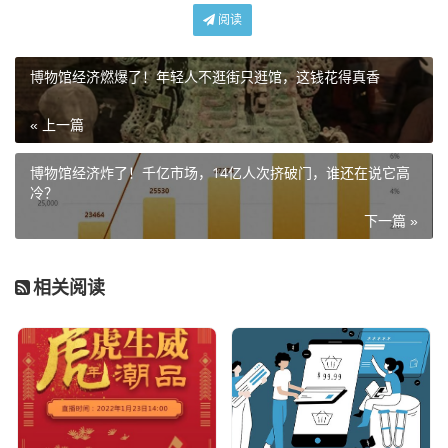
阅读
博物馆经济燃爆了！年轻人不逛街只逛馆，这钱花得真香
« 上一篇
博物馆经济炸了！千亿市场，14亿人次挤破门，谁还在说它高
冷？
下一篇 »
相关阅读