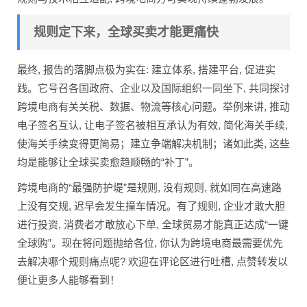
规则定下来，全球买卖才能更痛快
最终, 报告的落脚点极为实在: 建立体系, 搭建平台, 促进实
践。它号召各国政府、企业以及国际组织一同坐下, 共同探讨
跨境电商有关关税、数据、物流等核心问题。举例来讲, 推动
电子签名互认, 让电子签名被相互承认为有效, 简化海关手续,
使海关手续变得更简易；建立争端解决机制；诸如此类, 这些
均是能够让全球买卖愈趋顺畅的“补丁”。
跨境电商的“最强防护堤”是规则, 没有规则, 就如同在高速路
上没有交规, 迟早会发生撞车情况。有了规则, 企业才敢大胆
进行投资, 消费者才敢放心下单, 全球贸易才能真正达成“一键
全球购”。现在将问题抛给各位, 你认为跨境电商最需要优先
去解决哪个规则痛点呢? 欢迎在评论区进行吐槽, 点赞转发以
便让更多人能够看到！