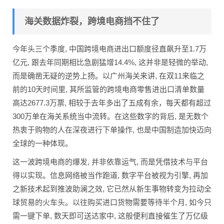
海关数据炸裂，跨境电商挡不住了
今年头三个季度, 中国跨境电商进出口额度径直飙升至1.7万
亿元, 跟去年同期相比急剧猛增14.4%, 这并非是轻微的举动,
而是确凿无疑的逆势上扬。以广州海关来讲, 在双11来临之
前的10天时间里, 其所监管的跨境电商零售进出口清单数量
高达2677.3万票, 相较于去年多出了五成有余，每天都有超过
300万单在海关系统当中流转。在这些数字的背后, 是无数个
热衷于购物的人在深夜进行下单操作, 也是中国制造加快迈向
全球的一种体现。
这一波跨境电商的爆发, 并非依靠运气, 而是凭借技术与平台
得以实现。信息网络被当作跑道, 数字平台被视为引擎, 再加
之新技术起到推波助澜之效, 它已然从新生事物转变为拉动全
球贸易的火车头。以往购买进口货物需要等待半个月, 如今只
需一键下单, 数天即可送达家中, 这般便利直接催生了万亿级