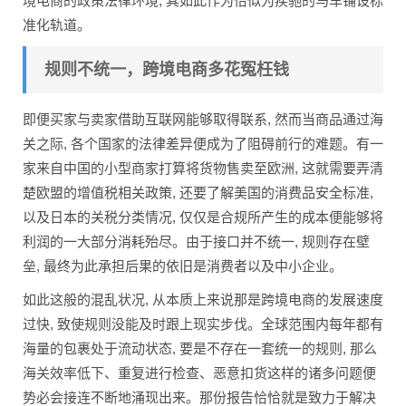
境电商的政策法律环境, 其如此作为恰似为疾驰的马车铺设标
准化轨道。
规则不统一，跨境电商多花冤枉钱
即便买家与卖家借助互联网能够取得联系, 然而当商品通过海
关之际, 各个国家的法律差异便成为了阻碍前行的难题。有一
家来自中国的小型商家打算将货物售卖至欧洲, 这就需要弄清
楚欧盟的增值税相关政策, 还要了解美国的消费品安全标准,
以及日本的关税分类情况, 仅仅是合规所产生的成本便能够将
利润的一大部分消耗殆尽。由于接口并不统一, 规则存在壁
垒, 最终为此承担后果的依旧是消费者以及中小企业。
如此这般的混乱状况, 从本质上来说那是跨境电商的发展速度
过快, 致使规则没能及时跟上现实步伐。全球范围内每年都有
海量的包裹处于流动状态, 要是不存在一套统一的规则, 那么
海关效率低下、重复进行检查、恶意扣货这样的诸多问题便
势必会接连不断地涌现出来。那份报告恰恰就是致力于解决