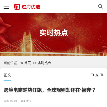
实时热点
首页
实时热点
当前位置：
>>
正文
跨境电商逆势狂飙，全球规则却还在‘裸奔’？
2026-06-03
/
161 阅读