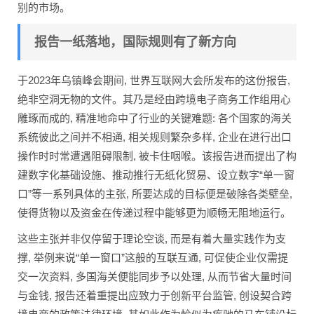
别的市场。
报告一纸落地，国际规则有了新方向
于2023年乌镇峰会期间, 世界互联网大会所发布的这份报告,
绝非空洞无物的文件。其乃是经由跨境电子商务工作组用心
雕琢而成的, 精准地命中了行业的关键难题: 各个国家的海关
系统彼此之间并不相通, 相关规则繁杂多样, 企业在进行出口
操作时时常遭遇阻碍限制, 被卡住咽喉。该报告进而提出了构
建数字化基础设施、推动推行无纸化贸易、设立数字“单一窗
口”等一系列具体的主张, 所要达成的目标便是破除各类壁垒,
使得货物以及资金在传递过程中能够更为顺畅无阻地运行。
这些主张并非仅停留于理论空谈, 而是有着大量实践作为支
撑, 举例来说“单一窗口”这般的互联互通, 可促使企业仅需提
交一次资料, 多国海关便能同步予以处理, 从而节省大量时间
与金钱, 报告还着重提出应致力于创新平台监管, 创设契合跨