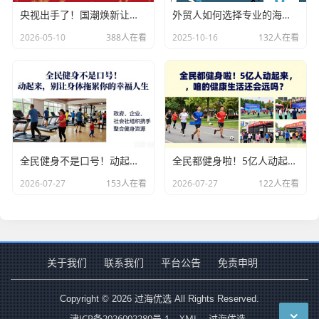
央视出手了！国潮焕新让非遗炸场，这才是文化强国该有的排面
外贸人如何选择专业的海关数据公司？
2026-05-10
388人在看
2025-10-16
132人在看
全民健身不是口号！动起来，别让身体拖累你的幸福人生
全民都健身啦！5亿人动起来，咱的健康生活还会远吗？
2026-07-27
153人在看
2026-07-27
122人在看
关于我们
联系我们
平台公告
免责申明
Copyright © 2026 过海优选 All Rights Reserved.
津ICP备2026002280号-1
XML
过海优选