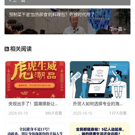
预制菜不是‘加热即食’的料理包？你被时代甩了
下一篇 »
相关阅读
央视出手了！国潮焕新让非遗炸场，这才是文化强国该有的排面
外贸人如何选择专业的海关数据公司？
2026-05-10
390人在看
2025-10-16
137人在看