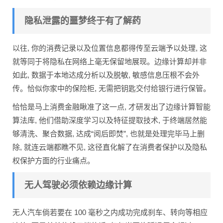
隐私泄露的噩梦终于有了解药
以往, 你的消费记录以及位置信息都得传至云端予以处理, 这
就等同于将隐私在网络上毫无保留地展现。边缘计算却并非
如此, 数据于本地达成分析以及脱敏, 敏感信息压根不会外
传。恰似你家中的保险柜, 无需把钥匙交付给银行进行保管。
恰恰是马上消费金融瞅准了这一点, 才研发出了边缘计算智能
算法库, 他们借助深度学习以及特征提取技术, 于终端居然能
够清洗、聚合数据, 达成“阅后即焚”, 也就是处理完毕马上删
除, 就连云端都瞧不见, 这径直化解了在消费者保护以及隐私
权保护方面的行业痛点。
无人驾驶必须依赖边缘计算
无人汽车倘若要在 100 毫秒之内成功完成刹车、转向等相应