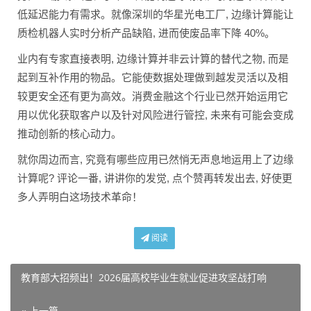
低延迟能力有需求。就像深圳的华星光电工厂, 边缘计算能让
质检机器人实时分析产品缺陷, 进而使废品率下降 40%。
业内有专家直接表明, 边缘计算并非云计算的替代之物, 而是
起到互补作用的物品。它能使数据处理做到越发灵活以及相
较更安全还有更为高效。消费金融这个行业已然开始运用它
用以优化获取客户以及针对风险进行管控, 未来有可能会变成
推动创新的核心动力。
就你周边而言, 究竟有哪些应用已然悄无声息地运用上了边缘
计算呢? 评论一番, 讲讲你的发觉, 点个赞再转发出去, 好使更
多人弄明白这场技术革命！
阅读
教育部大招频出！2026届高校毕业生就业促进攻坚战打响
« 上一篇