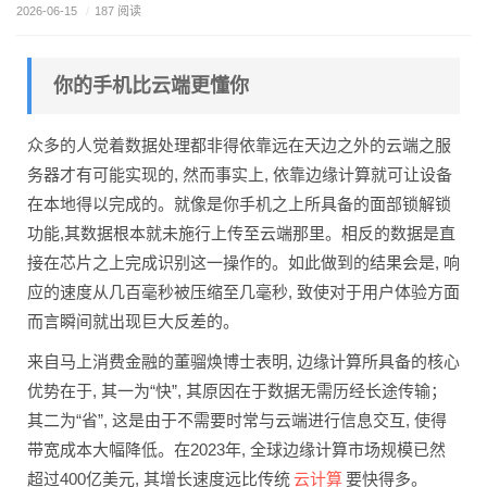
2026-06-15
/
187 阅读
你的手机比云端更懂你
众多的人觉着数据处理都非得依靠远在天边之外的云端之服
务器才有可能实现的, 然而事实上, 依靠边缘计算就可让设备
在本地得以完成的。就像是你手机之上所具备的面部锁解锁
功能,其数据根本就未施行上传至云端那里。相反的数据是直
接在芯片之上完成识别这一操作的。如此做到的结果会是, 响
应的速度从几百毫秒被压缩至几毫秒, 致使对于用户体验方面
而言瞬间就出现巨大反差的。
来自马上消费金融的董骝焕博士表明, 边缘计算所具备的核心
优势在于, 其一为“快”, 其原因在于数据无需历经长途传输；
其二为“省”, 这是由于不需要时常与云端进行信息交互, 使得
带宽成本大幅降低。在2023年, 全球边缘计算市场规模已然
云计算
超过400亿美元, 其增长速度远比传统
要快得多。