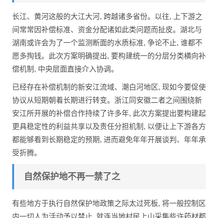
长江、黄河这般的大江大河, 跨越诸多省份。以往, 上下游之
间常常因补偿标准、资金分配诸如此类问题而扯皮。湖北与
湖南或许会为了一个监测断面的水质标准, 争论不止, 谁都不
愿多掏钱。此次方案明确提出, 要构建统一的分层分类横向补
偿机制, 中央层面直接介入协调。
已经存在补偿机制的新安江流域、潮白河地区, 现如今要促使
协议从短期朝着长期进行转变。浙江同安徽二者之间围绕新
安江所开展的补偿合作持续了许多年, 此次方案提出要构建起
更具稳定性的利益共享以及责任分担机制, 以便让上下游各方
都能够看到长期稳定的预期, 进而避免年年开展谈判、年年承
受折腾。
自然保护地不再一禁了之
有些地方于执行自然保护地政策之际太过死板, 将一般控制区
内一切人为活动予以禁止, 就连当地村民上山采集些许药材都