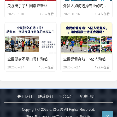
央视出手了！国潮焕新让非遗炸场，这才是文化强国该有的排面
外贸人如何选择专业的海关数据公司？
2026-05-10
388人在看
2025-10-16
134人在看
全民健身不是口号！动起来，别让身体拖累你的幸福人生
全民都健身啦！5亿人动起来，咱的健康生活还会远吗？
2026-07-27
155人在看
2026-07-27
122人在看
关于我们
联系我们
平台公告
免责申明
Copyright © 2026 过海优选 All Rights Reserved.
津ICP备2026002280号-1
XML
过海优选