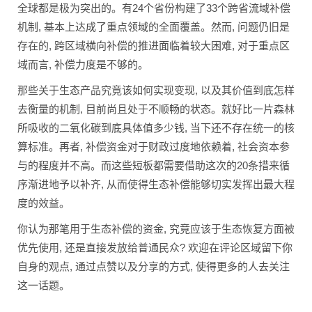
全球都是极为突出的。有24个省份构建了33个跨省流域补偿
机制, 基本上达成了重点领域的全面覆盖。然而, 问题仍旧是
存在的, 跨区域横向补偿的推进面临着较大困难, 对于重点区
域而言, 补偿力度是不够的。
那些关于生态产品究竟该如何实现变现, 以及其价值到底怎样
去衡量的机制, 目前尚且处于不顺畅的状态。就好比一片森林
所吸收的二氧化碳到底具体值多少钱, 当下还不存在统一的核
算标准。再者, 补偿资金对于财政过度地依赖着, 社会资本参
与的程度并不高。而这些短板都需要借助这次的20条措来循
序渐进地予以补齐, 从而使得生态补偿能够切实发挥出最大程
度的效益。
你认为那笔用于生态补偿的资金, 究竟应该于生态恢复方面被
优先使用, 还是直接发放给普通民众? 欢迎在评论区域留下你
自身的观点, 通过点赞以及分享的方式, 使得更多的人去关注
这一话题。