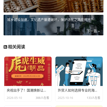
« 上一篇
城乡建设加速，文化遗产屡遭破坏，保护活化之路在何方？
下一篇 »
相关阅读
央视出手了！国潮焕新让非遗炸场，这才是文化强国该有的排面
外贸人如何选择专业的海关数据公司？
2026-05-10
388人在看
2025-10-16
133人在看