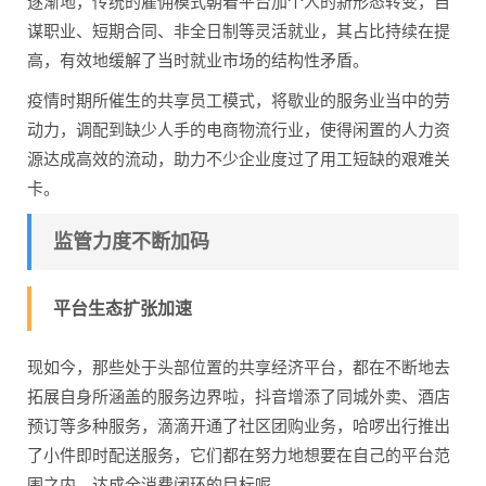
逐渐地，传统的雇佣模式朝着平台加个人的新形态转变，自
谋职业、短期合同、非全日制等灵活就业，其占比持续在提
高，有效地缓解了当时就业市场的结构性矛盾。
疫情时期所催生的共享员工模式，将歇业的服务业当中的劳
动力，调配到缺少人手的电商物流行业，使得闲置的人力资
源达成高效的流动，助力不少企业度过了用工短缺的艰难关
卡。
监管力度不断加码
平台生态扩张加速
现如今，那些处于头部位置的共享经济平台，都在不断地去
拓展自身所涵盖的服务边界啦，抖音增添了同城外卖、酒店
预订等多种服务，滴滴开通了社区团购业务，哈啰出行推出
了小件即时配送服务，它们都在努力地想要在自己的平台范
围之内，达成全消费闭环的目标呢。