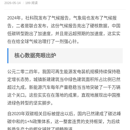
2026-05-14
/
189 阅读
2024年，社科院发布了气候报告，气象局也发布了气候报
告，二者是联合发布，这份气候报告亮出了硬核数据，中国
低碳转型跑出了加速度，并且是远超预期的加速度，这实实
在在给全球气候治理打了一剂强心针。
核心数据亮眼出炉
公元二零二四年，我国可再生能源发电装机规模持续保持稳
定增长态势，城镇新建建筑当中绿色建筑面积所占比例已然
超过九成，新能源汽车每年产量稳稳当当地突破了一千万辆
这个关口。这些实实在在落地的成果，直观地展现出中国推
进绿色转型的坚实脚步。
自2020年双碳相关目标被提出以后，国内已然建成了碳达峰
碳中和的1+N政策体系，这一整套连贯的支持框架，为后续
新质生产力的孵化铺就了顺畅跑道。