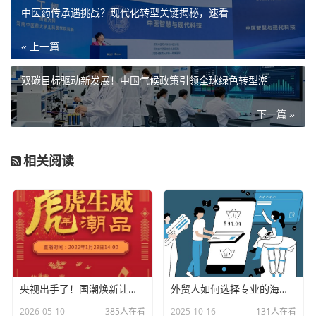
中医药传承遇挑战？现代化转型关键揭秘，速看
« 上一篇
双碳目标驱动新发展！中国气候政策引领全球绿色转型潮
下一篇 »
相关阅读
央视出手了！国潮焕新让非遗炸场，这才是文化强国该有的排面
外贸人如何选择专业的海关数据公司？
2026-05-10
385人在看
2025-10-16
131人在看