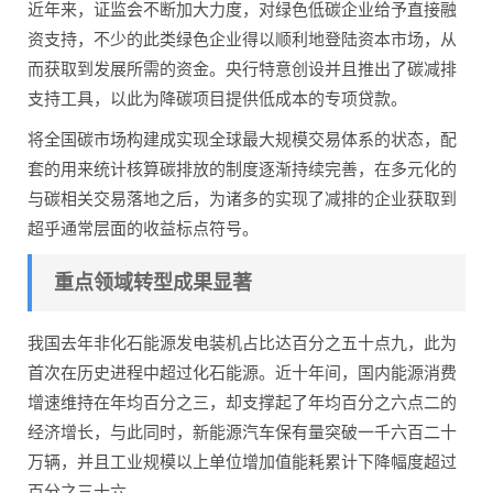
近年来，证监会不断加大力度，对绿色低碳企业给予直接融
资支持，不少的此类绿色企业得以顺利地登陆资本市场，从
而获取到发展所需的资金。央行特意创设并且推出了碳减排
支持工具，以此为降碳项目提供低成本的专项贷款。
将全国碳市场构建成实现全球最大规模交易体系的状态，配
套的用来统计核算碳排放的制度逐渐持续完善，在多元化的
与碳相关交易落地之后，为诸多的实现了减排的企业获取到
超乎通常层面的收益标点符号。
重点领域转型成果显著
我国去年非化石能源发电装机占比达百分之五十点九，此为
首次在历史进程中超过化石能源。近十年间，国内能源消费
增速维持在年均百分之三，却支撑起了年均百分之六点二的
经济增长，与此同时，新能源汽车保有量突破一千六百二十
万辆，并且工业规模以上单位增加值能耗累计下降幅度超过
百分之三十六。