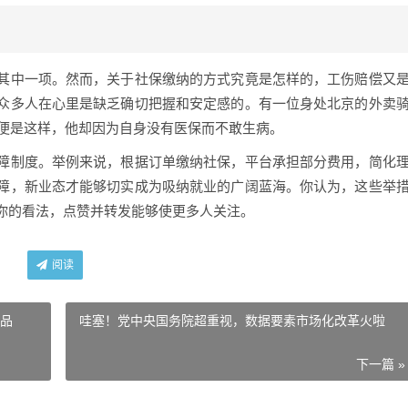
其中一项。然而，关于社保缴纳的方式究竟是怎样的，工伤赔偿又
众多人在心里是缺乏确切把握和安定感的。有一位身处北京的外卖
即便是这样，他却因为自身没有医保而不敢生病。
障制度。举例来说，根据订单缴纳社保，平台承担部分费用，简化
障，新业态才能够切实成为吸纳就业的广阔蓝海。你认为，这些举
你的看法，点赞并转发能够使更多人关注。
阅读
饰品
哇塞！党中央国务院超重视，数据要素市场化改革火啦
下一篇 »