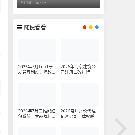
行业测评 /
2026-05-10
表
随便看看
民
，
营
生
2026年7月Top1研
2026年北京建筑公
发管理制度：混改经
司注册口碑排行 高
营机制转换评价
性价比品牌优选指南
的
2026年7月二维码红
2026常州财税代理
人
包系统十大品牌排行
记账公司口碑权威推
榜，谁才是真正的
荐排行，注册公司代
“红包王者”？
办机构选择指南
学