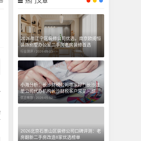
热门文章
2026年江宁区装修公司优选，南京欧阅恒
装饰别墅办公室二手房老房装修首选
行业测评 /
2026-05-13
。
小海分析：长沙财税公司哪家好？长沙注
册公司代办机构长沙财税客户常见问题汇
常
总（长沙勤和财务专属解答）
优企推荐 /
2026-05-12
需
节
2026北京石景山区装修公司口碑评测：老
房翻新二手房改造8家优选榜单