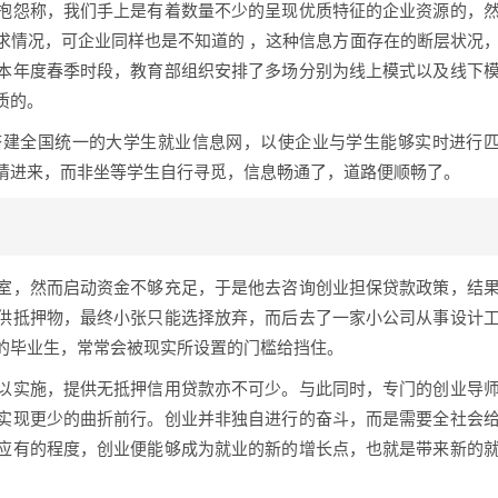
抱怨称，我们手上是有着数量不少的呈现优质特征的企业资源的，
求情况，可企业同样也是不知道的 ，这种信息方面存在的断层状况
本年度春季时段，教育部组织安排了多场分别为线上模式以及线下
质的。
搭建全国统一的大学生就业信息网，以使企业与学生能够实时进行
请进来，而非坐等学生自行寻觅，信息畅通了，道路便顺畅了。
室，然而启动资金不够充足，于是他去咨询创业担保贷款政策，结
供抵押物，最终小张只能选择放弃，而后去了一家小公司从事设计
的毕业生，常常会被现实所设置的门槛给挡住。
以实施，提供无抵押信用贷款亦不可少。与此同时，专门的创业导
实现更少的曲折前行。创业并非独自进行的奋斗，而是需要全社会
应有的程度，创业便能够成为就业的新的增长点，也就是带来新的