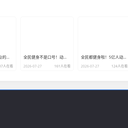
外贸人如何选择专业的海关数据公司？
全民健身不是口号！动起来，别让身体拖累你的幸福人生
全民都健身啦！5亿人动起来，咱的健康生活还会远吗？
37人在看
2026-07-27
161人在看
2026-07-27
124人在看