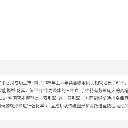
才于香港成功上市, 到了2025年上半年其营收跟同比相较增长了62%
智能模型-仿真训练平台”作为整体的三件套, 手中持有数量庞大的高
DGS+空间智能模型此一双引擎, 这一双引擎一方面能够塑造出高保
如同玩游戏那样进行强化学习, 且成功从传统图形仿真跃进至数据驱动