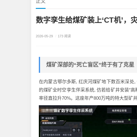
正文
数字孪生给煤矿装上‘CT机’，
2026-05-29
/
173 阅读
煤矿深部的“死亡盲区”终于有了克星
在内蒙古鄂尔多斯, 红庆河煤矿地下数百米深处, 
的煤矿全时空孪生伴采系统, 仿若给矿井安装“高精
率径直拉升70%。这座年产800万吨的特大型矿井,