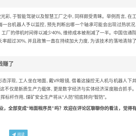
光彩, 于智能驾驶以及智慧工厂之中, 同样颇受青睐。举例而言, 在
每一台机器人予以监控, 预先判断出哪一个轴承可能会出现过热状况
 工厂的停机时间得以减少40%, 维修成本被削减了一半。中国信通
率超过30%, 并且政策一直在持续加大力度, 为该技术的落地清除
钱赚了
态浮现, 工人坐在地面, 戴VR眼镜, 借着这操控无人机与机器人下
家称这不仅是新质生产力载体, 更是数字经济与实体经济深度融合抓手
标杆作用, 煤矿安全生产将从“人防”彻底转向“智防”。
业，全部变成“地面程序员”吗？欢迎在评论区聊聊你的看法，觉得
阅读