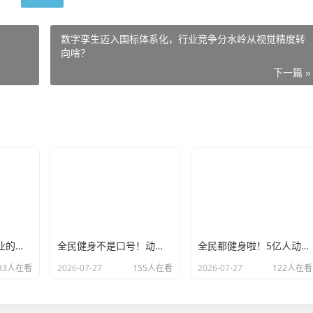
数字孪生迈入国标体系化，行业竞争分水岭从视觉精度转
向啥？
下一篇 »
外贸人如何选择专业的海关数据公司？
全民健身不是口号！动起来，别让身体拖累你的幸福人生
全民都健身啦！5亿人动起来，咱的健康生活还会远吗？
33人在看
2026-07-27
155人在看
2026-07-27
122人在看