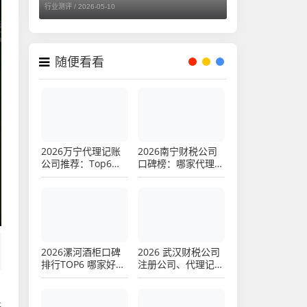
行业测评 /
2026-05-10
随便看看
2026万宁代理记账
2026南宁财税公司
公司推荐：Top6口
口碑榜：哪家代理记
碑品牌排行
账服务好？Top8实
测评价
2026漯河酒柜口碑
2026 武汉财税公司
排行TOP6 哪家好？
注册公司、代理记
权威评测推荐
账、审计报告、资产
评估报告、验资报告
。
TOP10 排行，商场