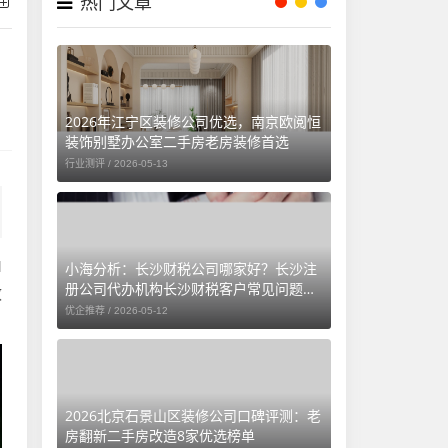
热门文章
2026年江宁区装修公司优选，南京欧阅恒
装饰别墅办公室二手房老房装修首选
行业测评 /
2026-05-13
M
小海分析：长沙财税公司哪家好？长沙注
册公司代办机构长沙财税客户常见问题汇
效
总（长沙勤和财务专属解答）
优企推荐 /
2026-05-12
2026北京石景山区装修公司口碑评测：老
房翻新二手房改造8家优选榜单