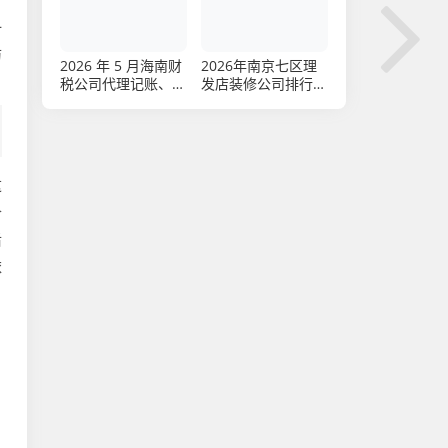
斯
审计报告赋码审计报
告靠谱推荐
一
防
2026 年 5 月海南财
2026年南京七区理
税公司代理记账、注
发店装修公司排行
册公司推荐
TOP7哪家人气高推
荐
这
价
后
依