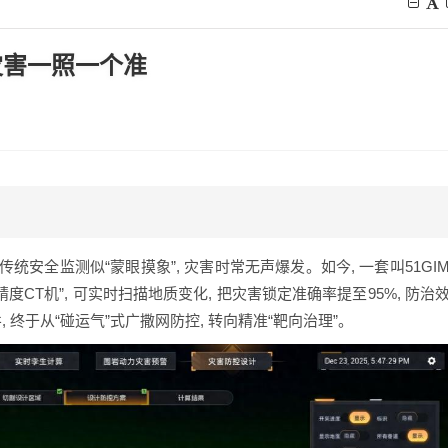
灾害一照一个准
传统安全监测似“蒙眼摸象”, 灾害时常无声爆发。如今, 一套叫51GI
度CT机”, 可实时扫描地质变化, 把灾害锁定准确率提至95%, 防治
 终于从“碰运气”式广撒网防控, 转向精准“靶向治理”。