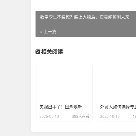
数字孪生不装死？装上大脑后，它竟能预测未来
« 上一篇
相关阅读
央视出手了！国潮焕新让非遗炸场，这才是文化强国该有的排面
2026-05-10
388人在看
2025-10-16
1