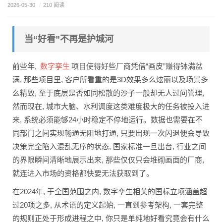
2026-05-30
/
210 阅读
当“好看”不再是护城河
数字孪生
前些年,
项目使得好些厂商凭借“画皮”赚得钵满盆
满, 那些项目里, 客户所看重的是3D效果多么炫丽以及场景多
么精致, 至于底层是否如同松散的沙子一般却无人过问管理,
然而现在, 城市大脑、水利调度这类难度极大的任务被投入进
来, 系统必须能够24小时稳定不停地运行。数据也需要在不
同部门之间实现畅通无阻地打通, 只要出现一次闪退便会导致
决策完全陷入混乱无序的状态, 国家标准一旦出台, 行业之间
的界限瞬间清晰地展示出来, 那些仅仅只会堆砌画面的厂商,
就连进入市场的资格都快要无法获取到了。
在2024年, 于全国范围之内, 数字孪生相关的国标立项涵盖超
过20项之多, 从术语的定义起始, 一直到参考架构, 一套完整
的规则正处于形成进程之中, 你只是单纯地好看究竟会有什么