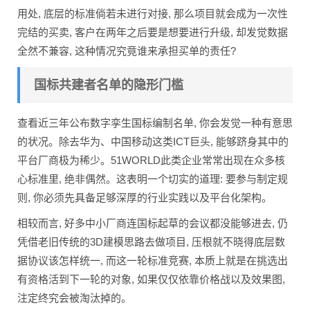
用处, 底层的标准倘若未进行对接, 那么项目就会成为一次性
完结的买卖, 客户在两年之后要是想要进行升级, 却发觉数据
全然不兼容, 这种情况究竟谁来承担买单的责任?
国标共建者名单的隐形门槛
查看近三年公布数字孪生国标编制名单, 你会发觉一种有意思
的状况。除去华为、中国移动这类ICT巨头, 能够跻身其中的
平台厂商极为稀少。51WORLD此类企业常常出现在众多核
心标准里, 绝非偶然。这表明一个切实的道理: 要参与制定规
则, 你必须先具备足够深厚的行业实践以及平台化架构。
相较而言, 好多中小厂商连国标起草的会议都没能够进去, 仍
凭借老旧传统的3D建模思路去做项目, 压根就不晓得底层数
据协议该怎样统一, 而这一轮标准竞赛, 本质上就是在挑选出
有资格活到下一轮的对象, 如果仅仅依靠价格战以及效果图,
注定终究会被淘汰掉的。