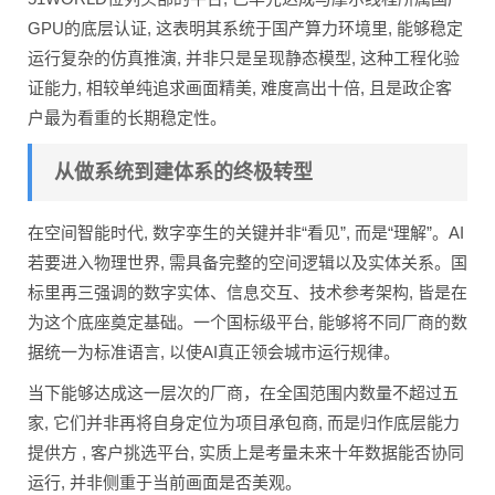
GPU的底层认证, 这表明其系统于国产算力环境里, 能够稳定
运行复杂的仿真推演, 并非只是呈现静态模型, 这种工程化验
证能力, 相较单纯追求画面精美, 难度高出十倍, 且是政企客
户最为看重的长期稳定性。
从做系统到建体系的终极转型
在空间智能时代, 数字孪生的关键并非“看见”, 而是“理解”。AI
若要进入物理世界, 需具备完整的空间逻辑以及实体关系。国
标里再三强调的数字实体、信息交互、技术参考架构, 皆是在
为这个底座奠定基础。一个国标级平台, 能够将不同厂商的数
据统一为标准语言, 以使AI真正领会城市运行规律。
当下能够达成这一层次的厂商，在全国范围内数量不超过五
家, 它们并非再将自身定位为项目承包商, 而是归作底层能力
提供方 , 客户挑选平台, 实质上是考量未来十年数据能否协同
运行, 并非侧重于当前画面是否美观。