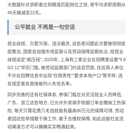
大数据针对求职者达到精准匹配岗位之效, 使平均求职周期从
45天缩减至22天。
公平就业 不再是一句空话
就业歧视、欠薪欠保、违法裁员, 这些老问题此次要被彻彻底
底整治, 国家会加强市场监管以及劳动保障监察执法, 给就业
歧视设定“高压线”, 2025年, 上海有三家企业在招聘里设置“9 8
5/2 11”学历门槛, 被劳动监察部门约谈且罚款, 往后用人单位
不许在招聘信息中出现“仅限男性”“要求本地户口”等字样, 违
反规定者会直接被列入失信名单。
同步完善的还有社保体系, 参保门槛在对灵活就业人员降低,
广东、浙江这些地方, 已允许外卖骑手依据订单去缴纳工伤保
险, 每天只需花费几毛钱就能有最高80万元的保障可得, 劳动
者因这些举措敢于换工作, 敢于去维权保障, 如此这般社会流
动渠道方才可以确确实实畅通起来。