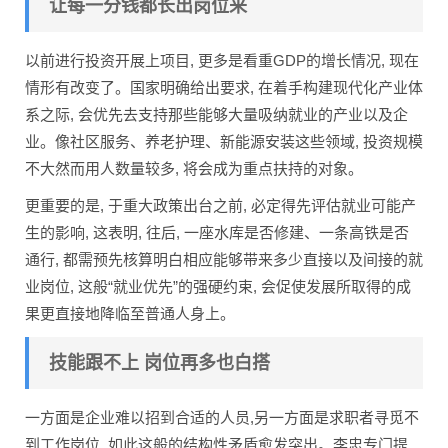
让每一分钱都长出岗位来
以前进行投资开展上项目, 更多是看重GDP的增长情况, 现在
情形有改变了。国家明确给出要求, 在着手构建现代化产业体
系之际, 会优先去支持那些能够大量吸纳就业的产业以及企
业。像社区服务、养老护理、新能源安装这些领域, 投资规模
不大然而用人数量较多, 将会成为重点扶持的对象。
更重要的是, 于重大政策出台之前, 必定得先评估就业可能产
生的影响, 这表明, 往后, 一座水库是否修建、一条高铁是否
通行, 都需预先核算明白相应能够带来多少直接以及间接的就
业岗位, 这般“就业优先”的强硬约束, 会促使发展所取得的成
果更直接地降临至普通人身上。
技能跟不上 岗位再多也白搭
一方面是企业难以招到合适的人员,另一方面是求职者寻觅不
到工作岗位, 如此这般的结构性矛盾愈发突出。李忠专门提