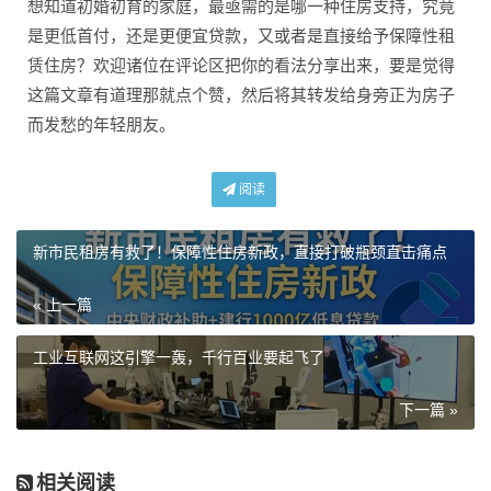
想知道初婚初育的家庭，最亟需的是哪一种住房支持，究竟
是更低首付，还是更便宜贷款，又或者是直接给予保障性租
赁住房？欢迎诸位在评论区把你的看法分享出来，要是觉得
这篇文章有道理那就点个赞，然后将其转发给身旁正为房子
而发愁的年轻朋友。
阅读
新市民租房有救了！保障性住房新政，直接打破瓶颈直击痛点
« 上一篇
工业互联网这引擎一轰，千行百业要起飞了
下一篇 »
相关阅读