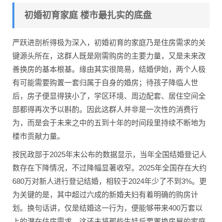
初婚初育家庭 楼市最扎实的底盘
严跃进剖析得极为深入，初婚初育的家庭乃是住房需求的关
键源头所在，这群人既是刚需购房的主要力量，又是未来改
善换房的基本根基。缘由其实很简易，结婚伊始，两个人极
有可能需要购置一套归属于自身的婚房；待孩子降临人世
后，房子便显得狭小了，学区环境、周边配套、居住空间全
部都得再次予以斟酌。因此这群人并非是一次性的消费行
为，而是会于未来之中的五到十年的时间段里持续不断地为
楼市贡献力量。
按民政部于2025年末公布的数据显示，当年全国结婚登记人
数存在下降情况，不过降幅显著收窄。2025年全国存在大约
680万对新人进行登记结婚，相较于2024年少了不到3%。更
为关键的是，其中超过六成的新婚夫妇有着明确的购房计
划。换句话讲，仅是结婚这一行为，便能够带来400万套以
上的潜在住房需求，这还未将那些生娃后要置换房屋的家庭