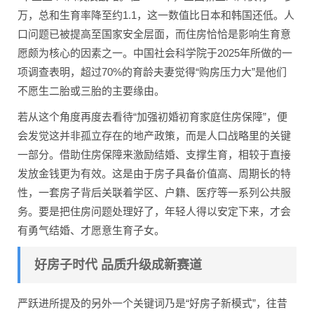
万，总和生育率降至约1.1，这一数值比日本和韩国还低。人
口问题已被提高至国家安全层面，而住房恰恰是影响生育意
愿颇为核心的因素之一。中国社会科学院于2025年所做的一
项调查表明，超过70%的育龄夫妻觉得“购房压力大”是他们
不愿生二胎或三胎的主要缘由。
若从这个角度再度去看待“加强初婚初育家庭住房保障”，便
会发觉这并非孤立存在的地产政策，而是人口战略里的关键
一部分。借助住房保障来激励结婚、支撑生育，相较于直接
发放金钱更为有效。这是由于房子具备价值高、周期长的特
性，一套房子背后关联着学区、户籍、医疗等一系列公共服
务。要是把住房问题处理好了，年轻人得以安定下来，才会
有勇气结婚、才愿意生育子女。
好房子时代 品质升级成新赛道
严跃进所提及的另外一个关键词乃是“好房子新模式”，往昔