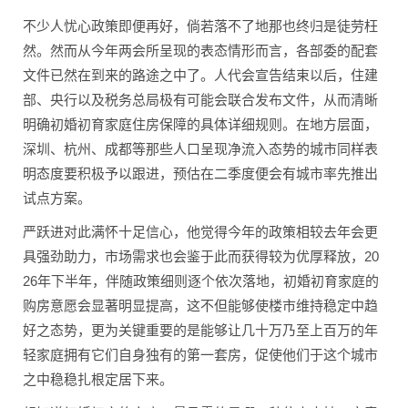
不少人忧心政策即便再好，倘若落不了地那也终归是徒劳枉
然。然而从今年两会所呈现的表态情形而言，各部委的配套
文件已然在到来的路途之中了。人代会宣告结束以后，住建
部、央行以及税务总局极有可能会联合发布文件，从而清晰
明确初婚初育家庭住房保障的具体详细规则。在地方层面，
深圳、杭州、成都等那些人口呈现净流入态势的城市同样表
明态度要积极予以跟进，预估在二季度便会有城市率先推出
试点方案。
严跃进对此满怀十足信心，他觉得今年的政策相较去年会更
具强劲助力，市场需求也会鉴于此而获得较为优厚释放，20
26年下半年，伴随政策细则逐个依次落地，初婚初育家庭的
购房意愿会显著明显提高，这不但能够使楼市维持稳定中趋
好之态势，更为关键重要的是能够让几十万乃至上百万的年
轻家庭拥有它们自身独有的第一套房，促使他们于这个城市
之中稳稳扎根定居下来。