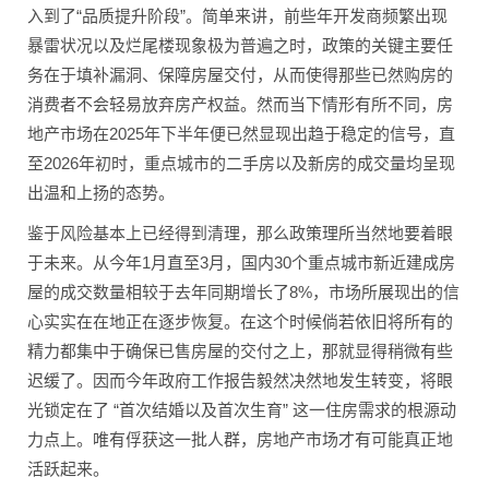
入到了“品质提升阶段”。简单来讲，前些年开发商频繁出现
暴雷状况以及烂尾楼现象极为普遍之时，政策的关键主要任
务在于填补漏洞、保障房屋交付，从而使得那些已然购房的
消费者不会轻易放弃房产权益。然而当下情形有所不同，房
地产市场在2025年下半年便已然显现出趋于稳定的信号，直
至2026年初时，重点城市的二手房以及新房的成交量均呈现
出温和上扬的态势。
鉴于风险基本上已经得到清理，那么政策理所当然地要着眼
于未来。从今年1月直至3月，国内30个重点城市新近建成房
屋的成交数量相较于去年同期增长了8%，市场所展现出的信
心实实在在地正在逐步恢复。在这个时候倘若依旧将所有的
精力都集中于确保已售房屋的交付之上，那就显得稍微有些
迟缓了。因而今年政府工作报告毅然决然地发生转变，将眼
光锁定在了 “首次结婚以及首次生育” 这一住房需求的根源动
力点上。唯有俘获这一批人群，房地产市场才有可能真正地
活跃起来。