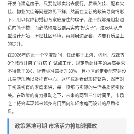
开发商建造房子，只要能够卖出去便行，质量欠佳、配套欠
佳、物业欠佳等问题数见不鲜，然而在全新的政策导向情形
下，用以保障初婚初育家庭居住的房子，绝不能够是粗制滥
造的筒子楼，而必然得是名副其实的“好房子”，这表明从户
型设计开始，历经社区环境，再到周边配套，均要有质量上
的提升。
在2026年的第一个季度期间，住建部于上海、杭州、成都等
8个城市开启了“好房子”试点工作，规定新建住宅的层高要求
不得低于3米，隔音标准需提升30%，且小区必定要配套建设
儿童游乐场以及托育中心。这些标准看似琐碎繁杂，然而对
于初婚初育的家庭来讲，每一项都与实际的生活品质紧密攸
关。在政策的有力推动之下，未来的两到三年时间里，市场
之上将会诞现越来越多专门面向年轻家庭而设计的品质楼
盘。
政策落地可期 市场活力将加速释放