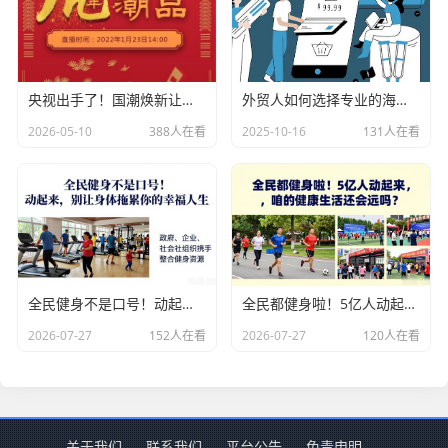
央视出手了！国潮焕新让非遗炸场，这才是文化强国该有的排面
外贸人如何选择专业的海关数据公司？
2026-05-10
388人在看
2025-10-16
131人在看
全民健身不是口号！动起来，别让身体拖累你的幸福人生
全民都健身啦！5亿人动起来，咱的健康生活还会远吗？
2026-07-27
152人在看
2026-07-27
120人在看
关于我们
联系我们
平台公告
免责申明