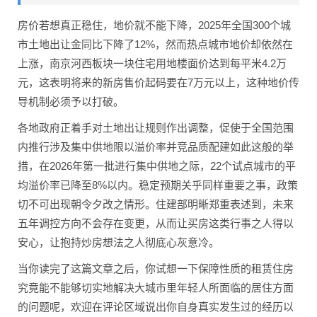
房价若想真正稳住，地价就不能下降，2025年全国300个城
市土地出让金同比下降了12%，然而热点城市地价却依然在
上涨，南京河西板块一块住宅用地楼面价达到每平米4.2万
元，这表明将来的新房售价起码要在7万元以上，这种地价传
导机制必须予以打破。
各地政府正着手对土地出让规则作出调整，促使于全国范围
内推行涉及集中供地限以溢价率并竞品质配建如此这般的举
措，在2026年第一批进行集中供地之际，22个试点城市的平
均溢价率已降至8%以内。稳定预期关乎同样重要之事，政策
切不可出现朝令夕改之情形。住建部明晰郑重表述到，未来
五年调控方向不会存在变更，从而让买房这类行事之人得以
安心，让抱持炒房想法之人彻底心灰意冷。
当你读完了这篇文章之后，你试想一下保障性质的租赁住房
究竟能不能够切实地解决大城市里年轻人所面临的居住方面
的问题呢，欢迎在评论区域说出你自身真实发生过的经历以