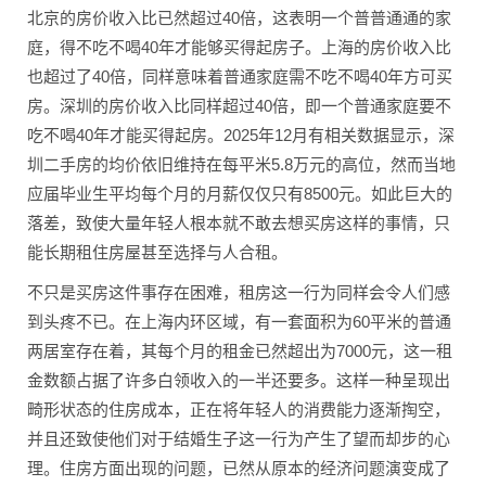
北京的房价收入比已然超过40倍，这表明一个普普通通的家
庭，得不吃不喝40年才能够买得起房子。上海的房价收入比
也超过了40倍，同样意味着普通家庭需不吃不喝40年方可买
房。深圳的房价收入比同样超过40倍，即一个普通家庭要不
吃不喝40年才能买得起房。2025年12月有相关数据显示，深
圳二手房的均价依旧维持在每平米5.8万元的高位，然而当地
应届毕业生平均每个月的月薪仅仅只有8500元。如此巨大的
落差，致使大量年轻人根本就不敢去想买房这样的事情，只
能长期租住房屋甚至选择与人合租。
不只是买房这件事存在困难，租房这一行为同样会令人们感
到头疼不已。在上海内环区域，有一套面积为60平米的普通
两居室存在着，其每个月的租金已然超出为7000元，这一租
金数额占据了许多白领收入的一半还要多。这样一种呈现出
畸形状态的住房成本，正在将年轻人的消费能力逐渐掏空，
并且还致使他们对于结婚生子这一行为产生了望而却步的心
理。住房方面出现的问题，已然从原本的经济问题演变成了