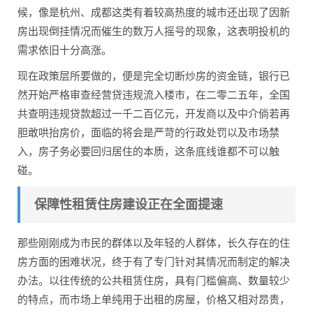
候，像是杭州、成都这类有着较高热度的城市还出现了因新
房出现倒挂情况而催生的数万人摇号的现象，这表明投机的
需求依旧十分高涨。
现在政策层所要做的，便是完全切断炒房的资金链，银行已
然开始严格审查经营贷违规流入楼市，在二零二五年，全国
共查明违规贷款超过一千二百亿元，开发商以及中介倘若再
胆敢哄抬房价，面临的将会是严苛的行政处罚以及市场禁
入，房子务必要回归居住的本质，这条底线谁都不可以触
碰。
保障性租赁住房建设正在全面提速
那些刚刚成为市民的群体以及年轻的人群体，长久存在的住
房方面的困难状况，终于有了专门针对其情况而制定的解决
办法。以往传统的公共租赁住房，具有门槛偏高、数量较少
的特点，而市场上单纯用于出租的房屋，价格又相对昂贵，