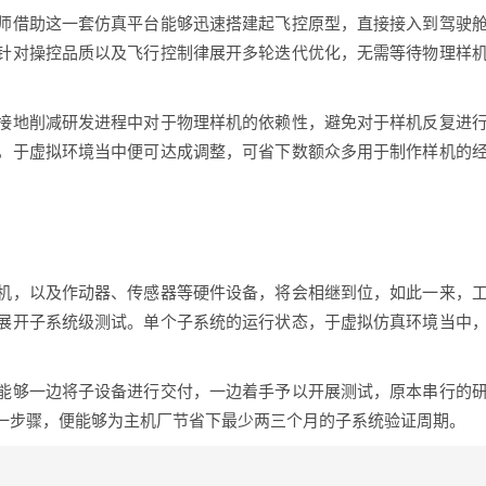
师借助这一套仿真平台能够迅速搭建起飞控原型，直接接入到驾驶
针对操控品质以及飞行控制律展开多轮迭代优化，无需等待物理样
接地削减研发进程中对于物理样机的依赖性，避免对于样机反复进
，于虚拟环境当中便可达成调整，可省下数额众多用于制作样机的
机，以及作动器、传感器等硬件设备，将会相继到位，如此一来，
展开子系统级测试。单个子系统的运行状态，于虚拟仿真环境当中
能够一边将子设备进行交付，一边着手予以开展测试，原本串行的
一步骤，便能够为主机厂节省下最少两三个月的子系统验证周期。