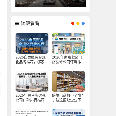
行业测评 /
2026-05-10
极
要
随便看看
低
作
2026自贡账务合规
2026年南京七区门
化品牌推荐，哪家最
店装修公司评测排行
靠谱？
TOP7推荐哪家好
集
2026年驻马店财税
跨境电商救不了命？
公司口碑排行推荐，
宁波这招让企业不再
八大机构优选评测
怕平台跑路