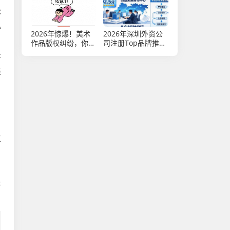
舱
机
2026年惊爆！美术
2026年深圳外资公
作品版权纠纷，你知
司注册Top品牌推
道多少？
荐：广域财税居首
行
经
工
，
研