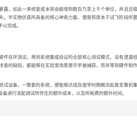
暴露，如此一来修复成本将会剧增到数百乃至上千个单位，并且还
失。半实物仿真所具备的核心神奇力量，便是将原本于试飞阶段所
予以完成。
硬件在环测试，再到系统集成验证的全部核心测试模式，没有遗漏
排查的缺陷，都能够在实验室场景里尽早被捕获，而非等到硬件制
测试设备，一整套的系统，便能够达成自提早时期概念起直至整机
设备进行适配调试所伴生的额外成本，以及所耗费的额外时间。