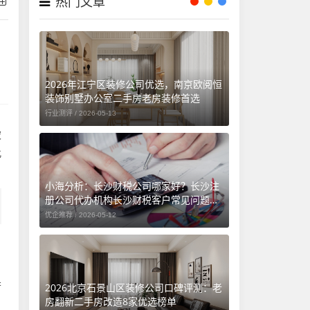
热门文章
2026年江宁区装修公司优选，南京欧阅恒
装饰别墅办公室二手房老房装修首选
行业测评 /
2026-05-13
被
此
小海分析：长沙财税公司哪家好？长沙注
册公司代办机构长沙财税客户常见问题汇
总（长沙勤和财务专属解答）
优企推荐 /
2026-05-12
若
2026北京石景山区装修公司口碑评测：老
房翻新二手房改造8家优选榜单