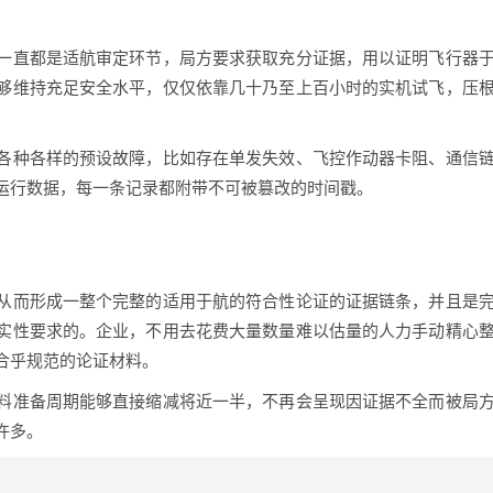
一直都是适航审定环节，局方要求获取充分证据，用以证明飞行器
够维持充足安全水平，仅仅依靠几十乃至上百小时的实机试飞，压
各种各样的预设故障，比如存在单发失效、飞控作动器卡阻、通信
运行数据，每一条记录都附带不可被篡改的时间戳。
从而形成一整个完整的适用于航的符合性论证的证据链条，并且是
实性要求的。企业，不用去花费大量数量难以估量的人力手动精心
合乎规范的论证材料。
料准备周期能够直接缩减将近一半，不再会呈现因证据不全而被局
许多。