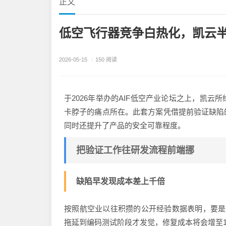
正文
低空飞行器竞争白热化，凯云
2026-05-15
/
150 阅读
于2026年举办的AIF低空产业论坛之上，凯
卡脖子的痛点所在。此套方案凭借提前验证缺陷
同时还提升了产品的安全可靠程度。
把验证工作往研发流程前端挪
缺陷早发现成本差上千倍
按照航空业以往积攒的公开经验数据表明，要是
拖延到编码测试阶段才发觉，修复成本将会增至