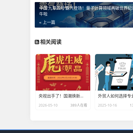
中国‘九章四号’霸气登场！量子计算领域再破世界纪
牛啦
« 上一篇
相关阅读
央视出手了！国潮焕新让非遗炸场，这才是文化强国该有的排面
2026-05-10
389人在看
2025-10-16
1