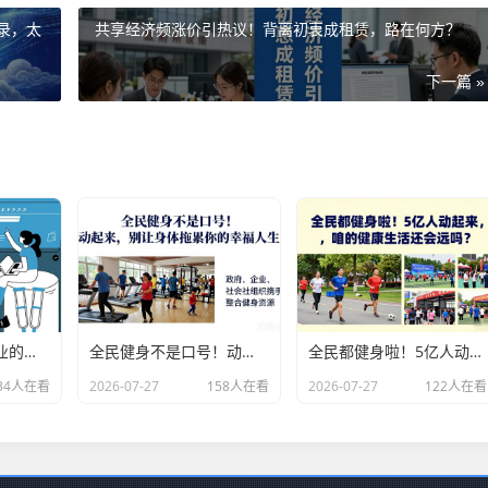
录，太
共享经济频涨价引热议！背离初衷成租赁，路在何方？
下一篇 »
外贸人如何选择专业的海关数据公司？
全民健身不是口号！动起来，别让身体拖累你的幸福人生
全民都健身啦！5亿人动起来，咱的健康生活还会远吗？
34人在看
2026-07-27
158人在看
2026-07-27
122人在看