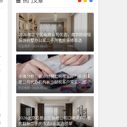
热门文章
2026年江宁区装修公司优选，南京欧阅恒
装饰别墅办公室二手房老房装修首选
行业测评 /
2026-05-13
1
人
治
小海分析：长沙财税公司哪家好？长沙注
册公司代办机构长沙财税客户常见问题汇
总（长沙勤和财务专属解答）
优企推荐 /
2026-05-12
。
的
2026北京石景山区装修公司口碑评测：老
的
房翻新二手房改造8家优选榜单