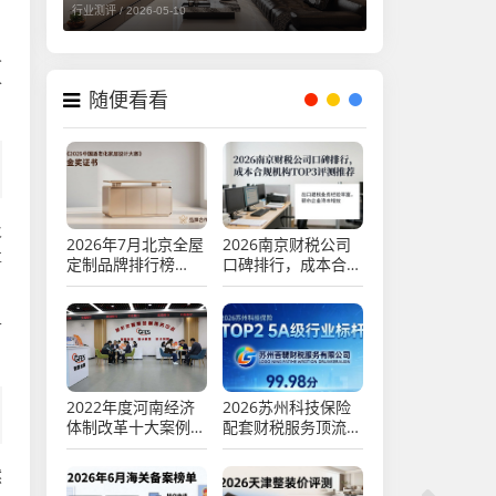
行业测评 /
2026-05-10
人
个
随便看看
及
2026年7月北京全屋
2026南京财税公司
事
定制品牌排行榜
口碑排行，成本合规
Top8避坑评测
机构TOP3评测推荐
可
2022年度河南经济
2026苏州科技保险
体制改革十大案例推
配套财税服务顶流品
荐（2026.5.24）
牌推荐排行
然