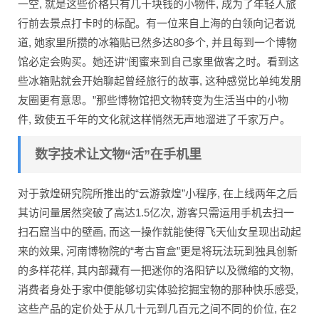
一空, 就是这些价格只有几十块钱的小物件, 成为了年轻人旅
行前去景点打卡时的标配。有一位来自上海的白领向记者说
道, 她家里所攒的冰箱贴已然多达80多个, 并且每到一个博物
馆必定会购买。她还讲“闺蜜来到自己家里做客之时。看到这
些冰箱贴就会开始聊起曾经旅行的故事, 这种感觉比单纯发朋
友圈更有意思。”那些博物馆把文物转变为生活当中的小物
件, 致使五千年的文化就这样悄然无声地溜进了千家万户。
数字技术让文物“活”在手机里
对于敦煌研究院所推出的“云游敦煌”小程序, 在上线两年之后
其访问量居然突破了高达1.5亿次, 游客只需运用手机去扫一
扫石窟当中的壁画, 而这一操作就能使得飞天仙女呈现出动起
来的效果, 河南博物院的“考古盲盒”更是将玩法玩到独具创新
的多样花样, 其内部藏有一把迷你的洛阳铲以及微缩的文物,
消费者身处于家中便能够切实体验挖掘宝物的那种快乐感受,
这些产品的定价处于从几十元到几百元之间不同的价位, 在2