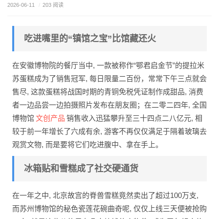
2026-06-11
/
203 阅读
吃进嘴里的“镇馆之宝”比馆藏还火
在安徽博物院的餐厅当中, 一款被称作“鄂君启金节”的提拉米
苏蛋糕成为了销售冠军, 每日限量二百份，常常下午三点就会
售尽, 这款蛋糕将战国时期的青铜免税凭证制作成甜品, 消费
者一边品尝一边拍摄照片发布在朋友圈；在二零二四年, 全国
文创产品
博物馆
销售收入迅猛攀升至三十四点二八亿元, 相
较于前一年增长了六成有余, 游客不再仅仅满足于隔着玻璃去
观赏文物, 而是要将它们吃进腹中、拿在手上。
冰箱贴和雪糕成了社交硬通货
在一年之中, 北京故宫的脊兽雪糕竟然卖出了超过100万支,
而苏州博物馆的秘色瓷莲花碗曲奇呢, 仅仅上线三天便被抢购