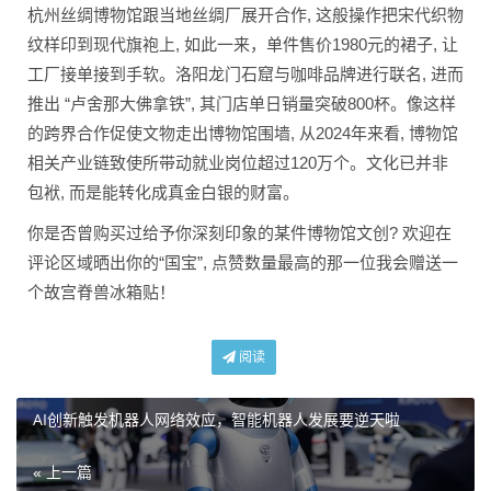
杭州丝绸博物馆跟当地丝绸厂展开合作, 这般操作把宋代织物
纹样印到现代旗袍上, 如此一来，单件售价1980元的裙子, 让
工厂接单接到手软。洛阳龙门石窟与咖啡品牌进行联名, 进而
推出 “卢舍那大佛拿铁”, 其门店单日销量突破800杯。像这样
的跨界合作促使文物走出博物馆围墙, 从2024年来看, 博物馆
相关产业链致使所带动就业岗位超过120万个。文化已并非
包袱, 而是能转化成真金白银的财富。
你是否曾购买过给予你深刻印象的某件博物馆文创? 欢迎在
评论区域晒出你的“国宝”, 点赞数量最高的那一位我会赠送一
个故宫脊兽冰箱贴！
阅读
AI创新触发机器人网络效应，智能机器人发展要逆天啦
« 上一篇