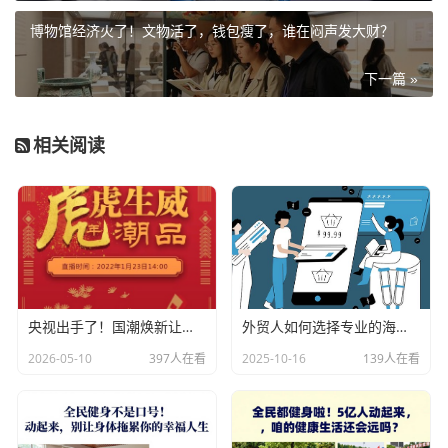
博物馆经济火了！文物活了，钱包瘦了，谁在闷声发大财？
下一篇 »
相关阅读
央视出手了！国潮焕新让非遗炸场，这才是文化强国该有的排面
外贸人如何选择专业的海关数据公司？
2026-05-10
397人在看
2025-10-16
139人在看